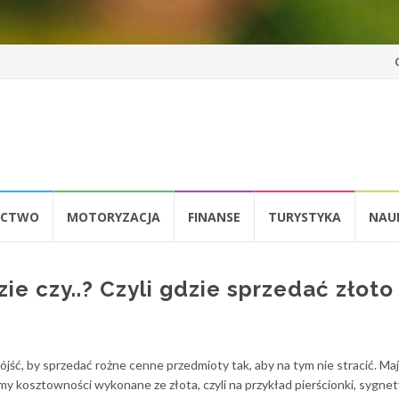
Pr
d
tr
ICTWO
MOTORYZACJA
FINANSE
TURYSTYKA
NAU
ie czy..? Czyli gdzie sprzedać złoto
ójść, by sprzedać rożne cenne przedmioty tak, aby na tym nie stracić. Ma
y kosztowności wykonane ze złota, czyli na przykład pierścionki, sygnet