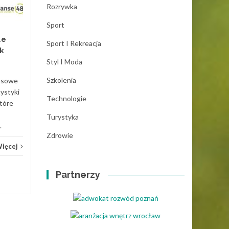
temat
Rozrywka
Potrzebna jest Ci koparka,
Sport
ale nie masz pieniędzy na
le
Sport I Rekreacja
kupno nowego sprzętu?
k
Jeżeli tak to na pewno
Styl I Moda
zainteresuje Cię leasing
koparki....
Szkolenia
ansowe
tystyki
Finanse
Czytaj Więcej
Finan
Technologie
które
Turystyka
.
Zdrowie
Więcej
Partnerzy