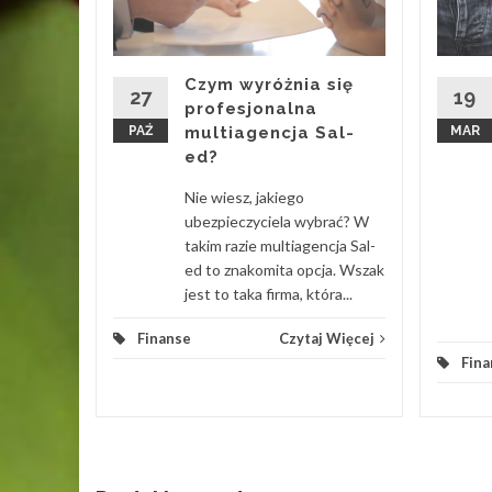
 w
Czym wyróżnia się
ł. Jedni
27
19
profesjonalna
PAŹ
multiagencja Sal-
MAR
bligacje.
ed?
Nie wiesz, jakiego
 Więcej
ubezpieczyciela wybrać? W
takim razie multiagencja Sal-
ed to znakomita opcja. Wszak
jest to taka firma, która...
Finanse
Czytaj Więcej
Fina