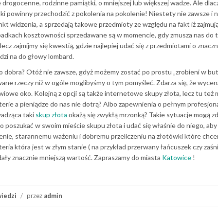
ie drogocenne, rodzinne pamiątki, o mniejszej lub większej wadze. Ale dla
ki powinny przechodzić z pokolenia na pokolenie! Niestety nie zawsze i n
t widzenia, a sprzedają takowe przedmioty ze względu na fakt iż zajmują
zypadkach kosztowności sprzedawane są w momencie, gdy zmusza nas do 
lecz zajmijmy się kwestią, gdzie najlepiej udać się z przedmiotami o znaczn
zi na do głowy lombard.
no dobra? Otóż nie zawsze, gdyż możemy zostać po prostu „zrobieni w bute
ane rzeczy niż w ogóle moglibyśmy o tym pomyśleć. Zdarza się, że wycena
iowe oko. Kolejną z opcji są także internetowe skupy złota, lecz tu też 
terie a pieniądze do nas nie dotrą? Albo zapewnienia o pełnym profesjona
wadząca taki
skup złota
okażą się zwykłą mrzonką? Takie sytuacje mogą zd
to poszukać w swoim mieście skupu złota i udać się właśnie do niego, aby
enie, starannemu ważeniu i dobremu przeliczeniu na złotówki które chc
eria która jest w złym stanie ( na przykład przerwany łańcuszek czy zaśn
dały znacznie mniejszą wartość. Zapraszamy do miasta
Katowice
!
iedzi
/
przez
admin