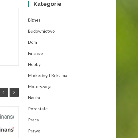
Kategorie
Biznes
Budownictwo
Dom
Finanse
Hobby
Marketing I Reklama
Motoryzacja
Nauka
Pozostałe
Leasing koparki –
Praca
05
04
podstawowe
Prawo
PAŹ
informacje na ten
CZE