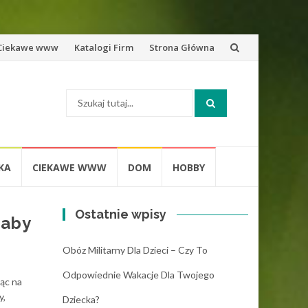
zejdź
Ciekawe www
Katalogi Firm
Strona Główna
o
Szukaj:
eści
KA
CIEKAWE WWW
DOM
HOBBY
Ostatnie wpisy
 aby
Obóz Militarny Dla Dzieci – Czy To
Odpowiednie Wakacje Dla Twojego
jąc na
y,
Dziecka?