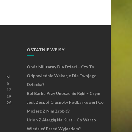
OSTATNIE WPISY
Obóz Militarny Dla Dzieci – Czy To
Odpowiednie Wakacje Dla Twojego
N
5
Dziecka?
12
Ból Barku Przy Unoszeniu Ręki – Czym
19
Jest Zespół Ciasnoty Podbarkowej I Co
26
Możesz Z Nim Zrobić?
Urlop Z Alergią Na Kurz – Co Warto
Wiedzieć Przed Wyjazdem?