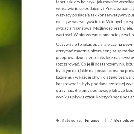
łańcuszki czy kolczyki, jak również wszelk
właściwie je sprzedajemy? Przecież pamiąt
wszyscy posiadają tak konserwatywny punk
nie są w naszym guście itd. W innych pr
sytuacja finansowa. Możliwości jest wiele, 
wartości. W pierwszym momencie przychod
Oczywiście to jakaś opcja, ale czy na pew
otrzymać znacznie niższą cenę za sprzedaw
przeprowadzona rzetelnie, lecz na przysłow
rozczarować. Co jeśli dostarczymy np. biżu
bystrym oku jakie ma posiadać osoba pro
każdemu i w każdej chwili dlatego też war
kosztowności były poddane rzetelnej wyc
otrzymać. Bierzmy pod uwagę fakt, że biżut
wyniku upływu czasu kolczyki) będą posia
Kategorie:
Finanse
/
Bez odpow