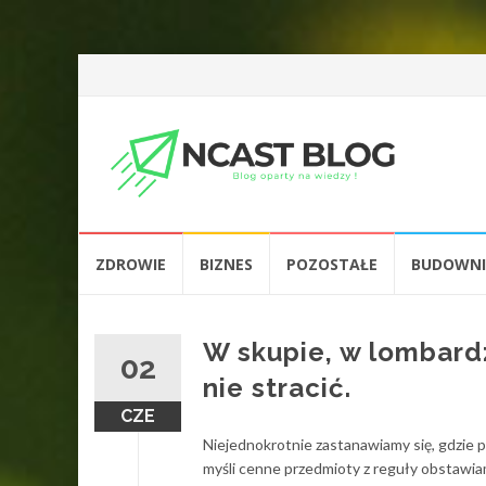
Przejdź
ZDROWIE
BIZNES
POZOSTAŁE
BUDOWN
do
treści
W skupie, w lombardz
02
nie stracić.
CZE
Niejednokrotnie zastanawiamy się, gdzie p
myśli cenne przedmioty z reguły obstawiam