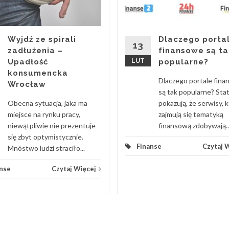
Wyjdź ze spirali
Dlaczego porta
13
zadłużenia –
finansowe są ta
Upadłość
LUT
popularne?
konsumencka
Dlaczego portale fin
Wrocław
są tak popularne? Sta
Obecna sytuacja, jaka ma
pokazują, że serwisy, 
miejsce na rynku pracy,
zajmują się tematyką
niewątpliwie nie prezentuje
finansową zdobywają..
się zbyt optymistycznie.
Finanse
Czytaj 
Mnóstwo ludzi straciło...
nse
Czytaj Więcej