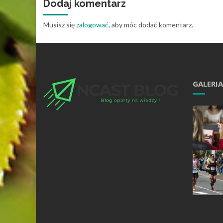
Dodaj komentarz
Musisz się
zalogować
, aby móc dodać komentarz.
GALERIA