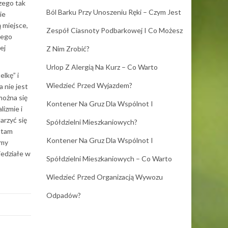
czego tak
Ból Barku Przy Unoszeniu Ręki – Czym Jest
ie
 miejsce,
Zespół Ciasnoty Podbarkowej I Co Możesz
tego
ej
Z Nim Zrobić?
Urlop Z Alergią Na Kurz – Co Warto
lkę” i
Wiedzieć Przed Wyjazdem?
 nie jest
można się
Kontener Na Gruz Dla Wspólnot I
lizmie i
arzyć się
Spółdzielni Mieszkaniowych?
 tam
Kontener Na Gruz Dla Wspólnot I
emy
iedziałe w
Spółdzielni Mieszkaniowych – Co Warto
Wiedzieć Przed Organizacją Wywozu
Odpadów?