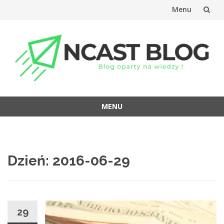
Menu
Przejdź
do
treści
MENU
Przejdź
do
treści
Dzień:
2016-06-29
29