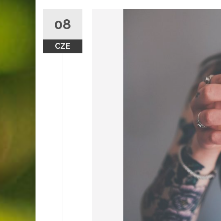
08
CZE