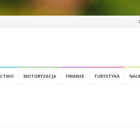
Pr
d
tr
ICTWO
MOTORYZACJA
FINANSE
TURYSTYKA
NAU