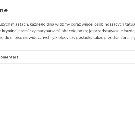
lne
żych miastach, każdego dnia widzimy coraz więcej osób noszących tatua
 z kryminalistami czy marynarzami, obecnie noszą je przedstawiciele każde
ie do miejsc niewidocznych, jak plecy czy pośladki, także przedramiona są
komentarz