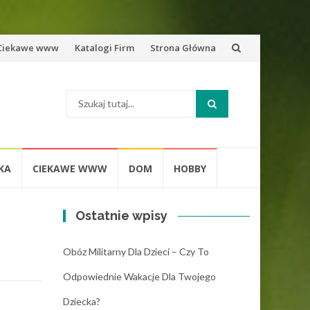
zejdź
Ciekawe www
Katalogi Firm
Strona Główna
o
Szukaj:
eści
KA
CIEKAWE WWW
DOM
HOBBY
Ostatnie wpisy
Obóz Militarny Dla Dzieci – Czy To
Odpowiednie Wakacje Dla Twojego
Dziecka?