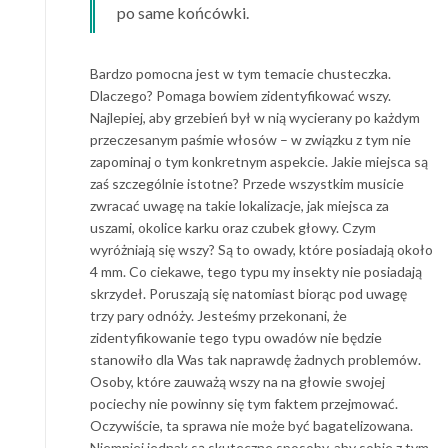
po same końcówki.
Bardzo pomocna jest w tym temacie chusteczka.
Dlaczego? Pomaga bowiem zidentyfikować wszy.
Najlepiej, aby grzebień był w nią wycierany po każdym
przeczesanym paśmie włosów – w związku z tym nie
zapominaj o tym konkretnym aspekcie. Jakie miejsca są
zaś szczególnie istotne? Przede wszystkim musicie
zwracać uwagę na takie lokalizacje, jak miejsca za
uszami, okolice karku oraz czubek głowy. Czym
wyróżniają się wszy? Są to owady, które posiadają około
4 mm. Co ciekawe, tego typu my insekty nie posiadają
skrzydeł. Poruszają się natomiast biorąc pod uwagę
trzy pary odnóży. Jesteśmy przekonani, że
zidentyfikowanie tego typu owadów nie będzie
stanowiło dla Was tak naprawdę żadnych problemów.
Osoby, które zauważą wszy na na głowie swojej
pociechy nie powinny się tym faktem przejmować.
Oczywiście, ta sprawa nie może być bagatelizowana.
Niemniej jednak są skuteczne sposoby, aby sobie z tym