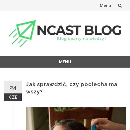
Menu
Przejdź
do
treści
MENU
Przejdź
do
treści
Jak sprawdzić, czy pociecha ma
24
wszy?
CZE