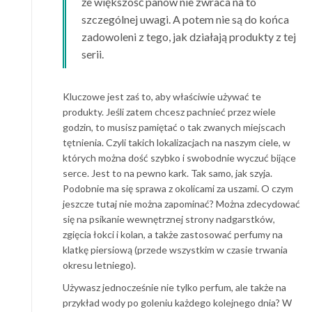
że większość panów nie zwraca na to
szczególnej uwagi. A potem nie są do końca
zadowoleni z tego, jak działają produkty z tej
serii.
Kluczowe jest zaś to, aby właściwie używać te
produkty. Jeśli zatem chcesz pachnieć przez wiele
godzin, to musisz pamiętać o tak zwanych miejscach
tętnienia. Czyli takich lokalizacjach na naszym ciele, w
których można dość szybko i swobodnie wyczuć bijące
serce. Jest to na pewno kark. Tak samo, jak szyja.
Podobnie ma się sprawa z okolicami za uszami. O czym
jeszcze tutaj nie można zapominać? Można zdecydować
się na psikanie wewnętrznej strony nadgarstków,
zgięcia łokci i kolan, a także zastosować perfumy na
klatkę piersiową (przede wszystkim w czasie trwania
okresu letniego).
Używasz jednocześnie nie tylko perfum, ale także na
przykład wody po goleniu każdego kolejnego dnia? W