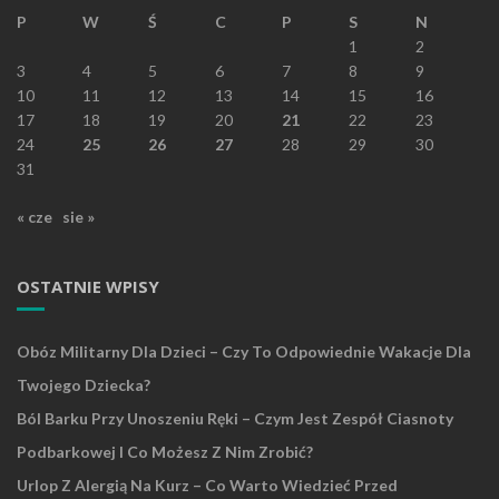
P
W
Ś
C
P
S
N
1
2
3
4
5
6
7
8
9
10
11
12
13
14
15
16
17
18
19
20
21
22
23
24
25
26
27
28
29
30
31
« cze
sie »
OSTATNIE WPISY
Obóz Militarny Dla Dzieci – Czy To Odpowiednie Wakacje Dla
Twojego Dziecka?
Ból Barku Przy Unoszeniu Ręki – Czym Jest Zespół Ciasnoty
Podbarkowej I Co Możesz Z Nim Zrobić?
Urlop Z Alergią Na Kurz – Co Warto Wiedzieć Przed