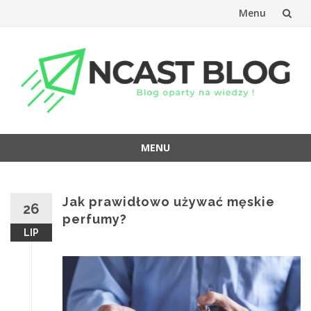
Menu
Przejdź
do
treści
MENU
Przejdź
do
treści
Jak prawidłowo używać męskie
26
perfumy?
LIP