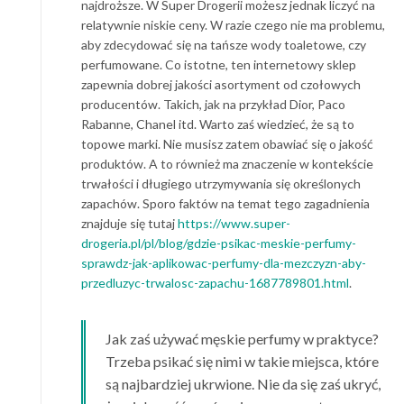
najdroższe. W Super Drogerii możesz jednak liczyć na
relatywnie niskie ceny. W razie czego nie ma problemu,
aby zdecydować się na tańsze wody toaletowe, czy
perfumowane. Co istotne, ten internetowy sklep
zapewnia dobrej jakości asortyment od czołowych
producentów. Takich, jak na przykład Dior, Paco
Rabanne, Chanel itd. Warto zaś wiedzieć, że są to
topowe marki. Nie musisz zatem obawiać się o jakość
produktów. A to również ma znaczenie w kontekście
trwałości i długiego utrzymywania się określonych
zapachów. Sporo faktów na temat tego zagadnienia
znajduje się tutaj
https://www.super-
drogeria.pl/pl/blog/gdzie-psikac-meskie-perfumy-
sprawdz-jak-aplikowac-perfumy-dla-mezczyzn-aby-
przedluzyc-trwalosc-zapachu-1687789801.html
.
Jak zaś używać męskie perfumy w praktyce?
Trzeba psikać się nimi w takie miejsca, które
są najbardziej ukrwione. Nie da się zaś ukryć,