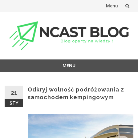
Menu
Przejdź
do
treści
MENU
Przejdź
do
treści
Odkryj wolność podróżowania z
21
samochodem kempingowym
STY