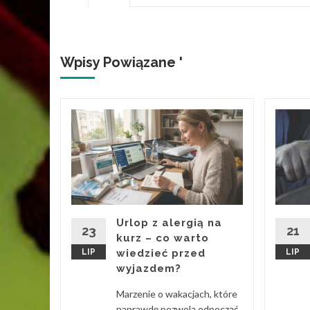
Wpisy Powiązane '
i się
i
 będzie
Urlop z alergią na
 Chcesz
23
21
kurz – co warto
ternet
LIP
wiedzieć przed
LIP
wyjazdem?
 Więcej
Marzenie o wakacjach, które
naprawdę pozwolą odpocząć,