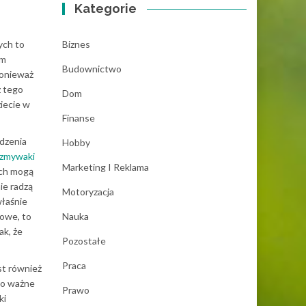
Kategorie
Biznes
ych to
em
Budownictwo
ponieważ
z tego
Dom
iecie w
Finanse
dzenia
Hobby
zmywaki
Marketing I Reklama
ach mogą
ie radzą
Motoryzacja
właśnie
Nauka
towe, to
ak, że
Pozostałe
Praca
st również
dzo ważne
Prawo
ki