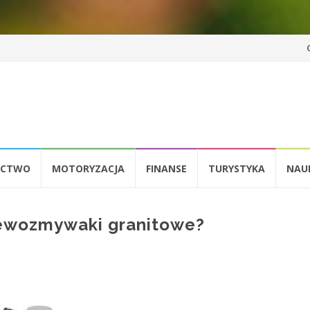
Pr
d
tr
ICTWO
MOTORYZACJA
FINANSE
TURYSTYKA
NAU
lewozmywaki granitowe?