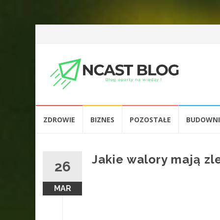
Przejdź
ZDROWIE
BIZNES
POZOSTAŁE
BUDOWN
do
treści
Jakie walory mają z
26
MAR