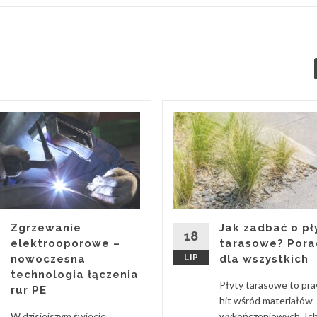
Zgrzewanie
Jak zadbać o pł
18
elektrooporowe –
tarasowe? Pora
nowoczesna
LIP
dla wszystkich
technologia łączenia
Płyty tarasowe to pr
rur PE
hit wśród materiałów
W dzisiejszym świecie
wykończeniowych. Ic