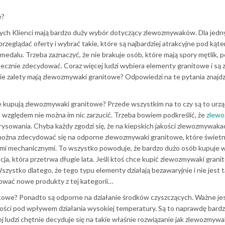
e?
ych Klienci mają bardzo duży wybór dotyczący zlewozmywaków. Dla jedn
eglądać oferty i wybrać takie, które są najbardziej atrakcyjne pod kąt
medalu. Trzeba zaznaczyć, że nie brakuje osób, które mają spory mętlik, 
tecznie zdecydować. Coraz więcej ludzi wybiera elementy granitowe i są 
e zalety mają zlewozmywaki granitowe? Odpowiedzi na te pytania znajdz
 kupują zlewozmywaki granitowe? Przede wszystkim na to czy są to urzą
ym względem nie można im nic zarzucić. Trzeba bowiem podkreślić, że
zlewo
rysowania. Chyba każdy zgodzi się, że na kiepskich jakości zlewozmywak
można zdecydować się na odporne zlewozmywaki granitowe, które świetn
ami mechanicznymi. To wszystko powoduje, że bardzo dużo osób kupuje 
ja, która przetrwa długie lata. Jeśli ktoś chce kupić zlewozmywaki grani
zystko dlatego, że tego typu elementy działają bezawaryjnie i nie jest t
ować nowe produkty z tej kategorii…
itowe? Ponadto są odporne na działanie środków czyszczących. Ważne je
 jakości pod wpływem działania wysokiej temperatury. Są to naprawdę bar
j ludzi chętnie decyduje się na takie właśnie rozwiązanie jak zlewozmywa