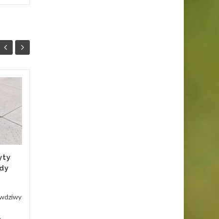
Internet stacjonarny:
20
29
zweryfikuj
LUT
najważniejsze zalety
WRZ
Mieszkasz na terenie takich
regionów, jak Wawer,
Sulejówek, Wesoła, czy
yty
Mińsk Mazowiecki? Chcesz
dy
zdecydować się w końcu na...
Dom
Czytaj Więcej
awdziwy
Bizne
h