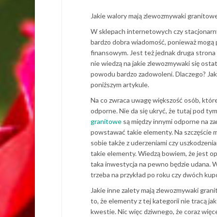
Jakie walory mają zlewozmywaki granitow
W sklepach internetowych czy stacjonarn
bardzo dobra wiadomość, ponieważ mogą prz
finansowym. Jest też jednak druga strona 
nie wiedzą na jakie zlewozmywaki się osta
powodu bardzo zadowoleni. Dlaczego? Jaki
poniższym artykule.
Na co zwraca uwagę większość osób, które
odporne. Nie da się ukryć, że tutaj pod t
granitowe
są między innymi odporne na za
powstawać takie elementy. Na szczęście 
sobie także z uderzeniami czy uszkodzeni
takie elementy. Wiedzą bowiem, że jest opc
taka inwestycja na pewno będzie udana. Ws
trzeba na przykład po roku czy dwóch kup
Jakie inne zalety mają zlewozmywaki gran
to, że elementy z tej kategorii nie tracą
kwestie. Nic więc dziwnego, że coraz więce