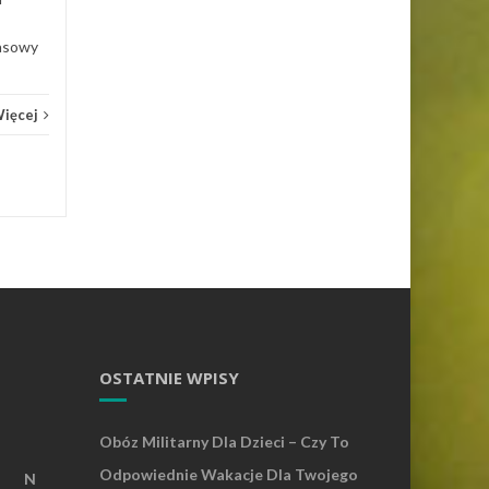
zasowy
Więcej
OSTATNIE WPISY
Obóz Militarny Dla Dzieci – Czy To
Odpowiednie Wakacje Dla Twojego
N