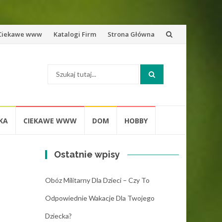
zejdź
Ciekawe www
Katalogi Firm
Strona Główna
o
Szukaj:
eści
KA
CIEKAWE WWW
DOM
HOBBY
Ostatnie wpisy
Obóz Militarny Dla Dzieci – Czy To
Odpowiednie Wakacje Dla Twojego
Dziecka?