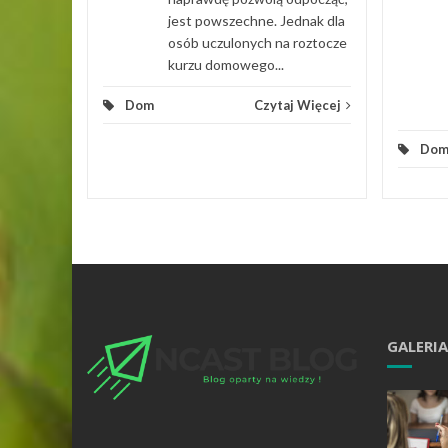
jest powszechne. Jednak dla
osób uczulonych na roztocze
kurzu domowego...
Dom
Czytaj Więcej
Do
GALERIA