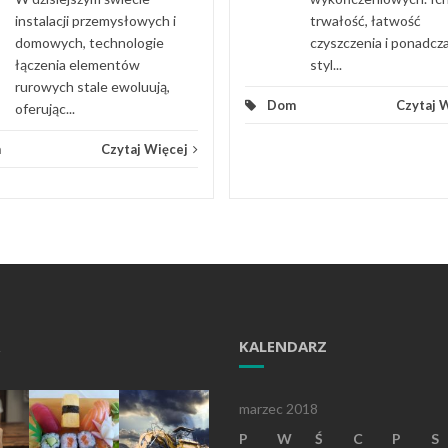
instalacji przemysłowych i
trwałość, łatwość
domowych, technologie
czyszczenia i ponadc
łączenia elementów
styl...
rurowych stale ewoluują,
Dom
Czytaj 
oferując...
m
Czytaj Więcej
KALENDARZ
marzec 2018
P
W
Ś
C
P
S