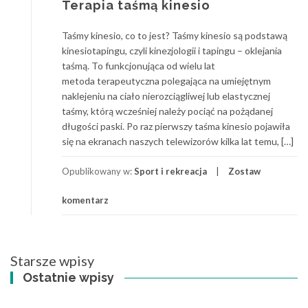
Terapia taśmą kinesio
Taśmy kinesio, co to jest? Taśmy kinesio są podstawą
kinesiotapingu, czyli kinezjologii i tapingu – oklejania
taśmą. To funkcjonująca od wielu lat
metoda terapeutyczna polegająca na umiejętnym
naklejeniu na ciało nierozciągliwej lub elastycznej
taśmy, którą wcześniej należy pociąć na pożądanej
długości paski. Po raz pierwszy taśma kinesio pojawiła
się na ekranach naszych telewizorów kilka lat temu, […]
Opublikowany w:
Sport i rekreacja
Zostaw
komentarz
Nawigacja
Starsze wpisy
po
Ostatnie wpisy
wpisach