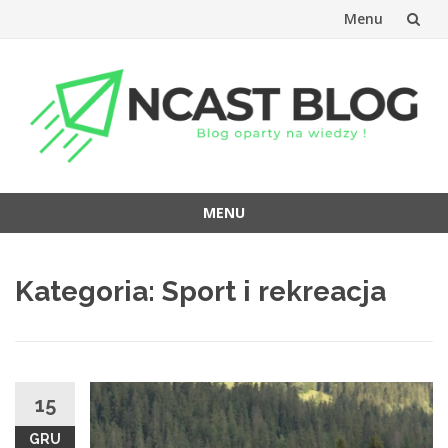
Menu
Przejdź
do
treści
MENU
Przejdź
do
Kategoria:
Sport i rekreacja
treści
15
GRU