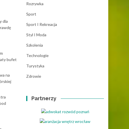
Rozrywka
Sport
y dla
Sport I Rekreacja
prawdę
Styl I Moda
Szkolenia
em
Technologie
gaty bufet
Turystyka
twa na
Zdrowie
órskiej
stra
Partnerzy
 pod
o