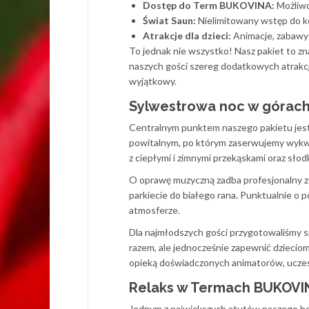
Dostęp do Term BUKOVINA:
Możliwo
Świat Saun:
Nielimitowany wstęp do k
Atrakcje dla dzieci:
Animacje, zabawy 
To jednak nie wszystko! Nasz pakiet to zn
naszych gości szereg dodatkowych atrakc
wyjątkowy.
Sylwestrowa noc w górac
Centralnym punktem naszego pakietu jest
powitalnym, po którym zaserwujemy wykwin
z ciepłymi i zimnymi przekąskami oraz sł
O oprawę muzyczną zadba profesjonalny z
parkiecie do białego rana. Punktualnie o
atmosferze.
Dla najmłodszych gości przygotowaliśmy sp
razem, ale jednocześnie zapewnić dziecio
opieką doświadczonych animatorów, uczes
Relaks w Termach BUKOVI
Jednym z największych atutów naszego 