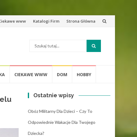
zejdź
Ciekawe www
Katalogi Firm
Strona Główna
o
Szukaj:
eści
KA
CIEKAWE WWW
DOM
HOBBY
Ostatnie wpisy
elu
Obóz Militarny Dla Dzieci – Czy To
Odpowiednie Wakacje Dla Twojego
Dziecka?