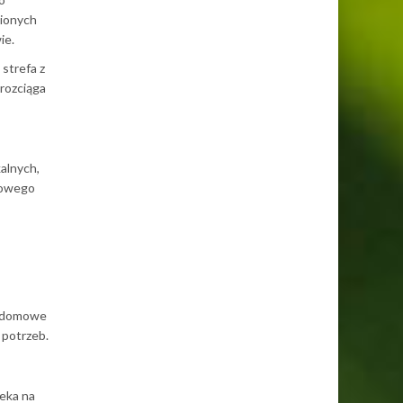
nionych
ie.
strefa z
rozciąga
alnych,
trowego
i, domowe
 potrzeb.
eka na