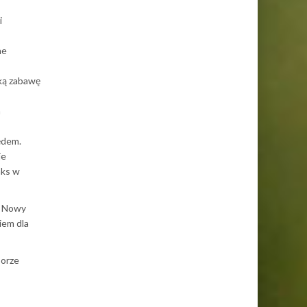
i
ne
ską zabawę
m
ędem.
je
aks w
ij Nowy
iem dla
borze