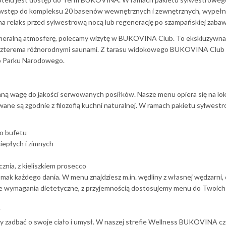
 wstęp do kompleksu 20 basenów wewnętrznych i zewnętrznych, wypeł
na relaks przed sylwestrową nocą lub regenerację po szampańskiej zabaw
ameralną atmosferę, polecamy wizytę w BUKOVINA Club. To ekskluzywna 
 czterema różnorodnymi saunami. Z tarasu widokowego BUKOVINA Club 
go Parku Narodowego.
wagę do jakości serwowanych posiłków. Nasze menu opiera się na lok
ane są zgodnie z filozofią kuchni naturalnej. W ramach pakietu sylwes
o bufetu
iepłych i zimnych
nia, z kieliszkiem prosecco
 smak każdego dania. W menu znajdziesz m.in. wędliny z własnej wędzarn
alne wymagania dietetyczne, z przyjemnością dostosujemy menu do Twoich
y zadbać o swoje ciało i umysł. W naszej strefie Wellness BUKOVINA cz