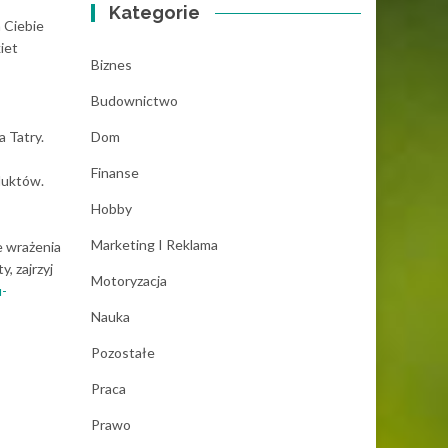
Kategorie
 Ciebie
iet
Biznes
Budownictwo
a Tatry.
Dom
Finanse
duktów.
Hobby
Marketing I Reklama
e wrażenia
, zajrzyj
Motoryzacja
u-
Nauka
Pozostałe
Praca
Prawo