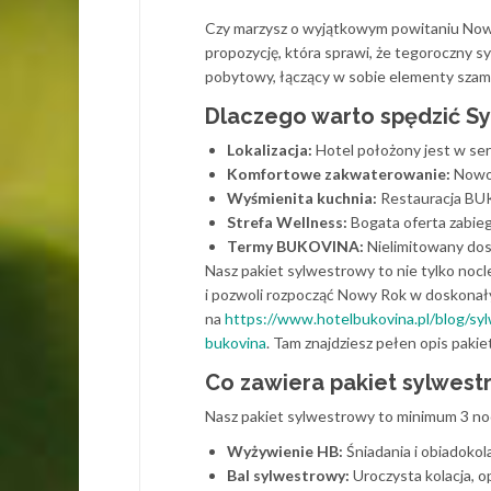
Czy marzysz o wyjątkowym powitaniu Now
propozycję, która sprawi, że tegoroczny 
pobytowy, łączący w sobie elementy szam
Dlaczego warto spędzić S
Lokalizacja:
Hotel położony jest w serc
Komfortowe zakwaterowanie:
Nowoc
Wyśmienita kuchnia:
Restauracja BUK
Strefa Wellness:
Bogata oferta zabieg
Termy BUKOVINA:
Nielimitowany do
Nasz pakiet sylwestrowy to nie tylko noc
i pozwoli rozpocząć Nowy Rok w doskonałym 
na
https://www.hotelbukovina.pl/blog/s
bukovina
. Tam znajdziesz pełen opis pakie
Co zawiera pakiet sylwes
Nasz pakiet sylwestrowy to minimum 3 nocl
Wyżywienie HB:
Śniadania i obiadokol
Bal sylwestrowy:
Uroczysta kolacja, o