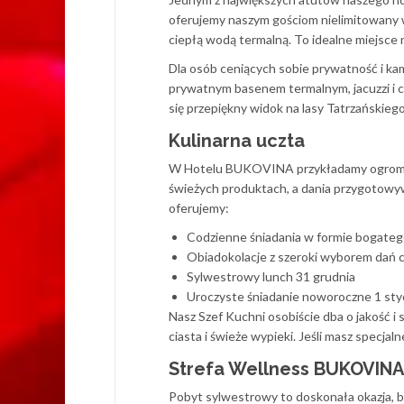
oferujemy naszym gościom nielimitowany
ciepłą wodą termalną. To idealne miejsce 
Dla osób ceniących sobie prywatność i k
prywatnym basenem termalnym, jacuzzi i
się przepiękny widok na lasy Tatrzańskie
Kulinarna uczta
W Hotelu BUKOVINA przykładamy ogromną 
świeżych produktach, a dania przygotowyw
oferujemy:
Codzienne śniadania w formie bogateg
Obiadokolacje z szeroki wyborem dań c
Sylwestrowy lunch 31 grudnia
Uroczyste śniadanie noworoczne 1 stycz
Nasz Szef Kuchni osobiście dba o jakość i
ciasta i świeże wypieki. Jeśli masz specj
Strefa Wellness BUKOVINA
Pobyt sylwestrowy to doskonała okazja, b