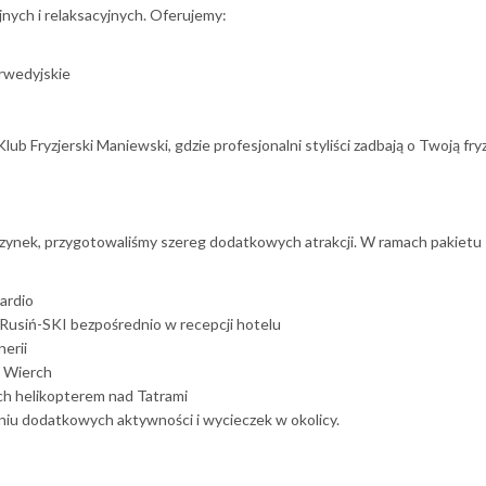
nych i relaksacyjnych. Oferujemy:
rwedyjskie
Fryzjerski Maniewski, gdzie profesjonalni styliści zadbają o Twoją fry
czynek, przygotowaliśmy szereg dodatkowych atrakcji. W ramach pakietu
cardio
Rusiń-SKI bezpośrednio w recepcji hotelu
nerii
 Wierch
ch helikopterem nad Tatrami
iu dodatkowych aktywności i wycieczek w okolicy.