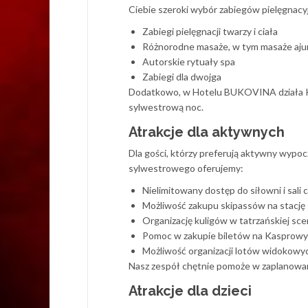
Ciebie szeroki wybór zabiegów pielęgnacyj
Zabiegi pielęgnacji twarzy i ciała
Różnorodne masaże, w tym masaże aju
Autorskie rytuały spa
Zabiegi dla dwojga
Dodatkowo, w Hotelu BUKOVINA działa Klub 
sylwestrową noc.
Atrakcje dla aktywnych
Dla gości, którzy preferują aktywny wypo
sylwestrowego oferujemy:
Nielimitowany dostęp do siłowni i sali 
Możliwość zakupu skipassów na stację 
Organizację kuligów w tatrzańskiej sce
Pomoc w zakupie biletów na Kasprowy
Możliwość organizacji lotów widokowy
Nasz zespół chętnie pomoże w zaplanowan
Atrakcje dla dzieci