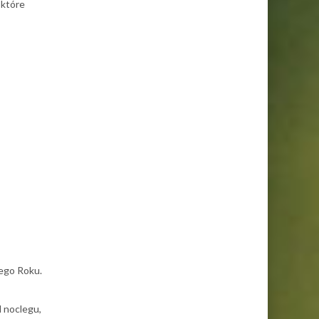
 które
ego Roku.
 noclegu,