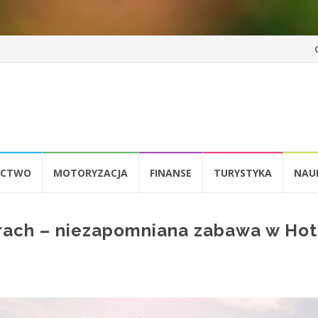
Pr
d
tr
ICTWO
MOTORYZACJA
FINANSE
TURYSTYKA
NAU
rach – niezapomniana zabawa w Hot