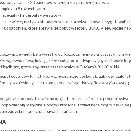
ść korzystania z 20 basenów wewnętrznych i zewnętrznych.
ompleksu 8 różnych saun.
i specjalny kinderbal sylwestrowy.
acznie więcej niż tylko standardowa oferta sylwestrowa. Przygotowaliśm
ji i udogodnień, które sprawią, że pobyt w Hotelu BUKOVINA będzie na
h
 oczywiście wielki bal sylwestrowy. Rozpoczniemy go uroczystym drinki
tną, trzydaniową kolację. Przez całą noc do dyspozycji gości będzie bo
odki kącik przygotowany przez naszą hotelową Cukiernię BUKOVINA.
espół coverowy Klimat, który zagwarantuje doskonałą zabawę i szaleńs
 północy wzniesiemy toast szampanem, witając Nowy Rok w wyjątkowej, g
ecjalny kinderbal. To świetna opcja dla rodzin, które chcą spędzić sylwe
m odpowiednią rozrywkę. Podczas kinderbalu dzieci będą mogły bawić się
tnicząc w konkursach, zabawach i tańcach.
NA
hotelu jest dostęp do Term BUKOVINA. W ramach pakietu sylwestroweg