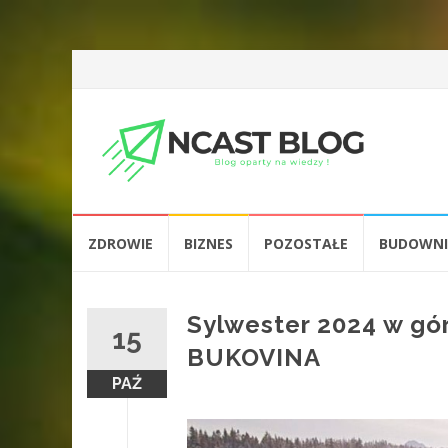
Przejdź
ZDROWIE
BIZNES
POZOSTAŁE
BUDOWN
do
treści
Sylwester 2024 w gó
15
BUKOVINA
PAŹ