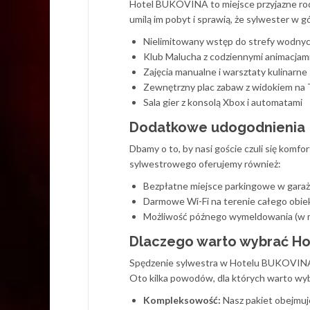
Hotel BUKOVINA to miejsce przyjazne rodz
umilą im pobyt i sprawią, że sylwester w 
Nielimitowany wstęp do strefy wod
Klub Malucha z codziennymi animacjami (
Zajęcia manualne i warsztaty kulinarne
Zewnętrzny plac zabaw z widokiem na 
Sala gier z konsolą Xbox i automatami
Dodatkowe udogodnienia
Dbamy o to, by nasi goście czuli się komf
sylwestrowego oferujemy również:
Bezpłatne miejsce parkingowe w gara
Darmowe Wi-Fi na terenie całego obie
Możliwość późnego wymeldowania (w m
Dlaczego warto wybrać Ho
Spędzenie sylwestra w Hotelu BUKOVINA 
Oto kilka powodów, dla których warto wyb
Kompleksowość:
Nasz pakiet obejmuj