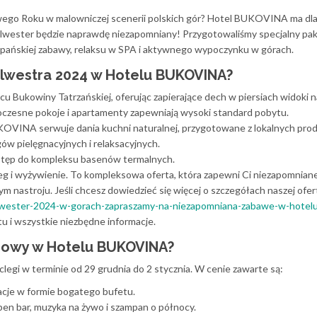
ego Roku w malowniczej scenerii polskich gór? Hotel BUKOVINA ma dla
sylwester będzie naprawdę niezapomniany! Przygotowaliśmy specjalny pak
pańskiej zabawy, relaksu w SPA i aktywnego wypoczynku w górach.
ylwestra 2024 w Hotelu BUKOVINA?
u Bukowiny Tatrzańskiej, oferując zapierające dech w piersiach widoki n
zesne pokoje i apartamenty zapewniają wysoki standard pobytu.
OVINA serwuje dania kuchni naturalnej, przygotowane z lokalnych pro
ów pielęgnacyjnych i relaksacyjnych.
stęp do kompleksu basenów termalnych.
leg i wyżywienie. To kompleksowa oferta, która zapewni Ci niezapomnian
nastroju. Jeśli chcesz dowiedzieć się więcej o szczegółach naszej oferty
ylwester-2024-w-gorach-zapraszamy-na-niezapomniana-zabawe-w-hotel
tu i wszystkie niezbędne informacje.
trowy w Hotelu BUKOVINA?
egi w terminie od 29 grudnia do 2 stycznia. W cenie zawarte są:
acje w formie bogatego bufetu.
pen bar, muzyka na żywo i szampan o północy.