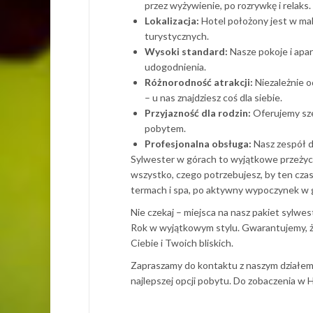
przez wyżywienie, po rozrywkę i relaks.
Lokalizacja:
Hotel położony jest w malo
turystycznych.
Wysoki standard:
Nasze pokoje i apa
udogodnienia.
Różnorodność atrakcji:
Niezależnie o
– u nas znajdziesz coś dla siebie.
Przyjazność dla rodzin:
Oferujemy szer
pobytem.
Profesjonalna obsługa:
Nasz zespół d
Sylwester w górach to wyjątkowe przeżyc
wszystko, czego potrzebujesz, by ten cza
termach i spa, po aktywny wypoczynek w gó
Nie czekaj – miejsca na nasz pakiet sylwe
Rok w wyjątkowym stylu. Gwarantujemy, 
Ciebie i Twoich bliskich.
Zapraszamy do kontaktu z naszym działem
najlepszej opcji pobytu. Do zobaczenia 