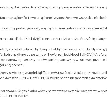
wniczej Bukowinie Tatrzańskiej, oferując piękne widoki i bliskość atrakcj
rtamenty są komfortowo urządzone i wyposażone we wszystkie niezbęd
d tego, czy preferujesz aktywny wypoczynek, relaks w spa czy szampań
eg atrakcji dla dzieci, dzięki czemu cała rodzina może cieszyć się udany
ołoży wszelkich starań, by Twój pobyt był perfekcyjny pod każdym wzgl
ie, które na długo pozostanie w Twojej pamięci. Hotel BUKOVINA oferu
s był naprawdę magiczny – od wspaniałej zabawy sylwestrowej, przez rel
rskiej scenerii.
strowy szybko się wypełniają! Zarezerwuj swój pobyt już teraz i rozpoczn
że sylwester 2024 w Hotelu BUKOVINA będzie niezapomnianym przeżyc
 rezerwacji. Chętnie odpowiemy na wszystkie pytania i pomożemy w wy
w Hotelu BUKOVINA!