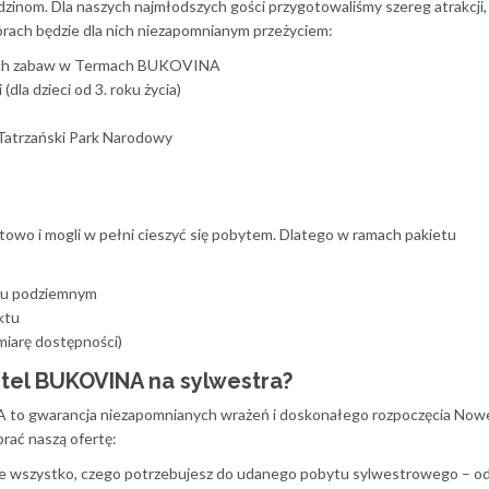
inom. Dla naszych najmłodszych gości przygotowaliśmy szereg atrakcji,
górach będzie dla nich niezapomnianym przeżyciem:
nych zabaw w Termach BUKOVINA
dla dzieci od 3. roku życia)
Tatrzański Park Narodowy
ortowo i mogli w pełni cieszyć się pobytem. Dlatego w ramach pakietu
żu podziemnym
ktu
iarę dostępności)
tel BUKOVINA na sylwestra?
to gwarancja niezapomnianych wrażeń i doskonałego rozpoczęcia Now
rać naszą ofertę:
e wszystko, czego potrzebujesz do udanego pobytu sylwestrowego – od