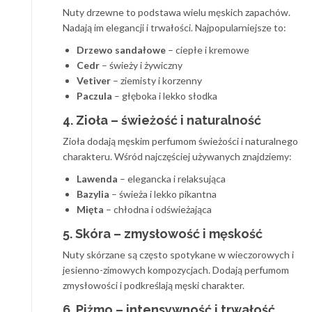
Nuty drzewne to podstawa wielu męskich zapachów.
Nadają im elegancji i trwałości. Najpopularniejsze to:
Drzewo sandałowe
– ciepłe i kremowe
Cedr
– świeży i żywiczny
Vetiver
– ziemisty i korzenny
Paczula
– głęboka i lekko słodka
4. Zioła – świeżość i naturalność
Zioła dodają męskim perfumom świeżości i naturalnego
charakteru. Wśród najczęściej używanych znajdziemy:
Lawenda
– elegancka i relaksująca
Bazylia
– świeża i lekko pikantna
Mięta
– chłodna i odświeżająca
5. Skóra – zmysłowość i męskość
Nuty skórzane są często spotykane w wieczorowych i
jesienno-zimowych kompozycjach. Dodają perfumom
zmysłowości i podkreślają męski charakter.
6. Piżmo – intensywność i trwałość