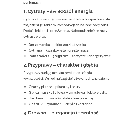
perfumach:
1. Cytrusy – świeżość i energia
Cytrusy to nieodłączny element letnich zapachów, ale
znajdziesz je także w kompozycjach na inne pory roku.
Dodają lekkości i orzeźwienia. Najpopularniejsze nuty
cytrusowe to:
Bergamotka
– lekko gorzka i rześka
Cytryna
– kwaskowata i orzeźwiająca
Pomarańcza i grejpfrut
– soczyste i energetyczne
2. Przyprawy – charakter i głębia
Przyprawy nadają męskim perfumom ciepła i
wyrazistości. Wśród najczęściej używanych znajdziemy:
Czarny pieprz
– pikantny i ostry
Gałka muszkatołowa
– zmysłowa i lekko słodka
Kardamon
– świeży i delikatnie pikantny
Goździki i cynamon
– ciepłe i korzenne
3. Drewno – elegancja i trwałość