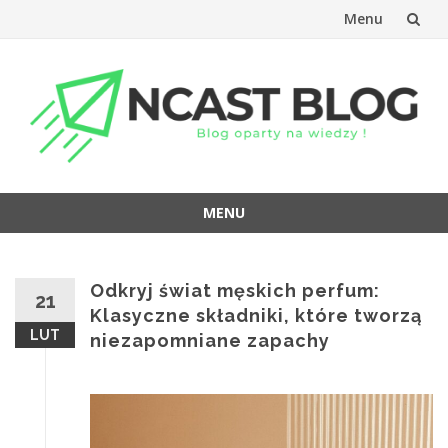
Menu
Przejdź
do
treści
MENU
Przejdź
do
treści
Odkryj świat męskich perfum:
21
Klasyczne składniki, które tworzą
LUT
niezapomniane zapachy