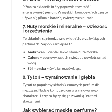
Piżmo to składnik, który poprawia trwałość i
intensywność perfum. W męskich kompozycjach często
używa się piżma o bardziej zwierzęcych nutach.
7. Nuty morskie i mineralne – świeżość
i orzeźwienie
Te składniki są nieodzowne w letnich, orzeźwiających
perfumach. Najpopularniejsze to:
Ambroxan
– ciepła i lekko słona nuta morska
Calone
– ozonowy zapach świeżego powietrza nad
wodą
Sól morska
– świeża i orzeźwiająca
8. Tytoń – wyrafinowanie i głębia
Tytoń to popularny składnik zimowych perfum dla
mężczyzn. Nadaje kompozycjom wyrafinowanego
charakteru i często łączy się go z wanilią i nutami
skórzanymi.
Jak wybierać męskie perfumy?