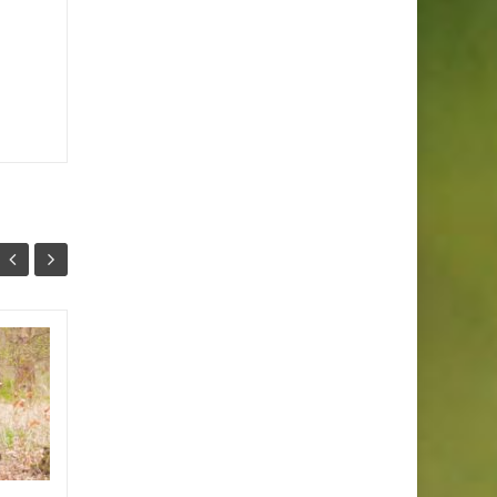
Buty do wody: na
21
29
jakie się
CZE
zdecydować?
LIS
Dlaczego warto wybrać
odpowiednie buty do wody?
Jakie obuwie z tej serii kupić?