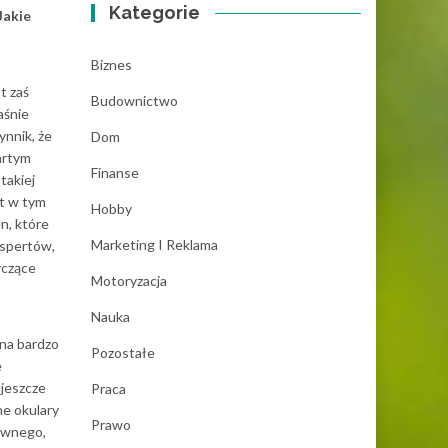
Kategorie
Jakie
Biznes
t zaś
Budownictwo
aśnie
ynnik, że
Dom
artym
Finanse
takiej
st w tym
Hobby
n, które
Marketing I Reklama
kspertów,
yczące
Motoryzacja
Nauka
 na bardzo
Pozostałe
e
 jeszcze
Praca
ne okulary
Prawo
ziwnego,