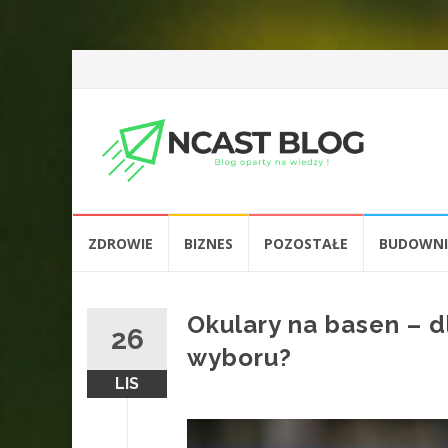
Przejdź
ZDROWIE
BIZNES
POZOSTAŁE
BUDOWN
do
treści
Okulary na basen – d
26
wyboru?
LIS