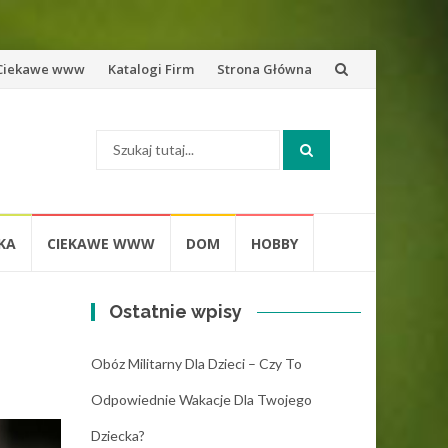
zejdź
Ciekawe www
Katalogi Firm
Strona Główna
o
Szukaj:
eści
KA
CIEKAWE WWW
DOM
HOBBY
Ostatnie wpisy
Obóz Militarny Dla Dzieci – Czy To
Odpowiednie Wakacje Dla Twojego
Dziecka?