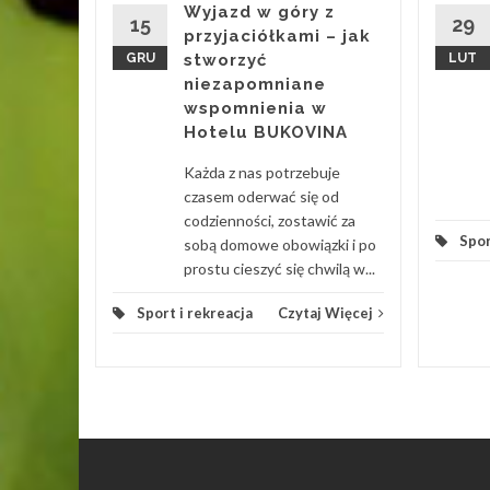
Wyjazd w góry z
 warto
15
29
przyjaciółkami – jak
ertę...
GRU
stworzyć
LUT
niezapomniane
 Więcej
wspomnienia w
Hotelu BUKOVINA
Każda z nas potrzebuje
czasem oderwać się od
codzienności, zostawić za
Spor
sobą domowe obowiązki i po
prostu cieszyć się chwilą w...
Sport i rekreacja
Czytaj Więcej