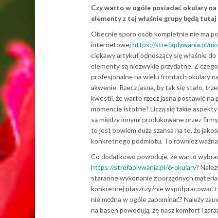
Czy warto w ogóle posiadać okulary na 
elementy z tej właśnie grupy będą tut
Obecnie sporo osób kompletnie nie ma poję
internetowej
https://strefaplywania.pl/
ciekawy artykuł odnoszący się właśnie do t
elementy są niezwykle przydatne. Z czego 
profesjonalne na wielu frontach okulary 
akwenie. Rzecz jasna, by tak się stało, t
kwestii, że warto rzecz jasna postawić n
momencie istotne? Liczą się takie aspekty 
są między innymi produkowane przez firmy
to jest bowiem duża szansa na to, że jak
konkretnego podmiotu. To również ważna 
Co dodatkowo powoduje, że warto wybrać 
https://strefaplywania.pl/6-okulary
? Należ
staranne wykonanie z porządnych materiałó
konkretnej płaszczyźnie współpracować ty
nie można w ogóle zapominać? Należy zauw
na basen powodują, że nasz komfort i za