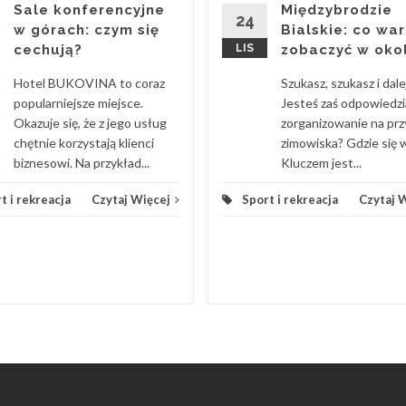
Sale konferencyjne
Międzybrodzie
24
w górach: czym się
Bialskie: co wa
cechują?
LIS
zobaczyć w okol
Hotel BUKOVINA to coraz
Szukasz, szukasz i dale
popularniejsze miejsce.
Jesteś zaś odpowiedzi
Okazuje się, że z jego usług
zorganizowanie na prz
chętnie korzystają klienci
zimowiska? Gdzie się 
biznesowi. Na przykład...
Kluczem jest...
t i rekreacja
Czytaj Więcej
Sport i rekreacja
Czytaj 