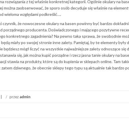
na rozwiązania z tej właśnie konkretnej kategorii. Ogólnie okulary na bas
ej można zaobserwować, że sporo osób decyduje się właśnie na elementy
pod wieloma względami podkreślić….
ki czynnik, że nowoczesne okulary na basen powinny być bardzo dokładn
 od porządnego producenta. Doświadczonego i mającego pozytywne recen
tego konkretnego zagadnienia? Na pewno taka sprawa, że swobodnie mo
będą miały po swojej stronie inne zalety. Pamiętaj, by te elementy były 
 będziesz mógł liczyć na wszystkie najważniejsze zalety odnoszące się 
stanawia się, jak można kupić porządne i rzecz jasna tanie okulary na ba
acji stawia na produkty, które są do kupienia w sklepach online. Tam taki
ic zatem dziwnego, że obecnie sklepy tego typu są aktualnie tak bardzo p
/
przez
admin