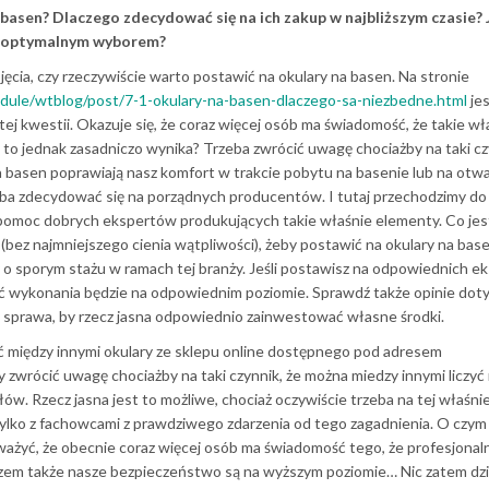
basen? Dlaczego zdecydować się na ich zakup w najbliższym czasie? 
aj optymalnym wyborem?
cia, czy rzeczywiście warto postawić na okulary na basen. Na stronie
module/wtblog/post/7-1-okulary-na-basen-dlaczego-sa-niezbedne.html
jes
ej kwestii. Okazuje się, że coraz więcej osób ma świadomość, że takie wł
to jednak zasadniczo wynika? Trzeba zwrócić uwagę chociażby na taki cz
na basen poprawiają nasz komfort w trakcie pobytu na basenie lub na otw
rzeba zdecydować się na porządnych producentów. I tutaj przechodzimy do 
a pomoc dobrych ekspertów produkujących takie właśnie elementy. Co je
(bez najmniejszego cienia wątpliwości), żeby postawić na okulary na base
 o sporym stażu w ramach tej branży. Jeśli postawisz na odpowiednich e
ość wykonania będzie na odpowiednim poziomie. Sprawdź także opinie dot
sprawa, by rzecz jasna odpowiednio zainwestować własne środki.
między innymi okulary ze sklepu online dostępnego pod adresem
y zwrócić uwagę chociażby na taki czynnik, że można miedzy innymi liczyć
w. Rzecz jasna jest to możliwe, chociaż oczywiście trzeba na tej właśni
lko z fachowcami z prawdziwego zdarzenia od tego zagadnienia. O czym
ażyć, że obecnie coraz więcej osób ma świadomość tego, że profesjonal
razem także nasze bezpieczeństwo są na wyższym poziomie… Nic zatem d