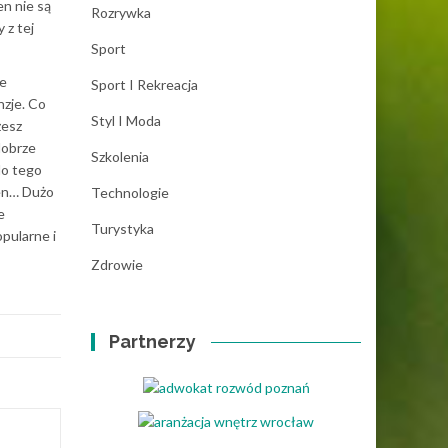
en nie są
Rozrywka
 z tej
Sport
ie
Sport I Rekreacja
zje. Co
Styl I Moda
żesz
dobrze
Szkolenia
do tego
sen… Dużo
Technologie
e
Turystyka
opularne i
Zdrowie
Partnerzy