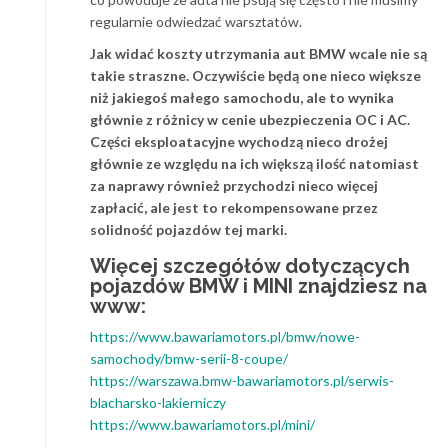
regularnie odwiedzać warsztatów.
Jak widać koszty utrzymania aut BMW wcale nie są
takie straszne. Oczywiście będą one nieco większe
niż jakiegoś małego samochodu, ale to wynika
głównie z różnicy w cenie ubezpieczenia OC i AC.
Części eksploatacyjne wychodzą nieco drożej
głównie ze względu na ich większą ilość natomiast
za naprawy również przychodzi nieco więcej
zapłacić, ale jest to rekompensowane przez
solidność pojazdów tej marki.
Więcej szczegółów dotyczących
pojazdów BMW i MINI znajdziesz na
www:
https://www.bawariamotors.pl/bmw/nowe-
samochody/bmw-serii-8-coupe/
https://warszawa.bmw-bawariamotors.pl/serwis-
blacharsko-lakierniczy
https://www.bawariamotors.pl/mini/