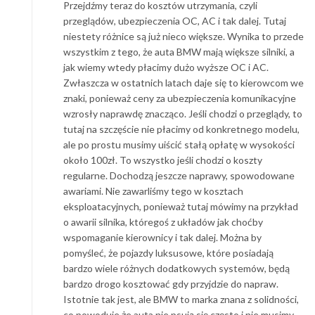
Przejdźmy teraz do kosztów utrzymania, czyli
przeglądów, ubezpieczenia OC, AC i tak dalej. Tutaj
niestety różnice są już nieco większe. Wynika to przede
wszystkim z tego, że auta BMW mają większe silniki, a
jak wiemy wtedy płacimy dużo wyższe OC i AC.
Zwłaszcza w ostatnich latach daje się to kierowcom we
znaki, ponieważ ceny za ubezpieczenia komunikacyjne
wzrosły naprawdę znacząco. Jeśli chodzi o przeglądy, to
tutaj na szczęście nie płacimy od konkretnego modelu,
ale po prostu musimy uiścić stałą opłatę w wysokości
około 100zł. To wszystko jeśli chodzi o koszty
regularne. Dochodzą jeszcze naprawy, spowodowane
awariami. Nie zawarliśmy tego w kosztach
eksploatacyjnych, ponieważ tutaj mówimy na przykład
o awarii silnika, któregoś z układów jak choćby
wspomaganie kierownicy i tak dalej. Można by
pomyśleć, że pojazdy luksusowe, które posiadają
bardzo wiele różnych dodatkowych systemów, będą
bardzo drogo kosztować gdy przyjdzie do napraw.
Istotnie tak jest, ale BMW to marka znana z solidności,
co powoduje że auta nie psują się często i nie musimy