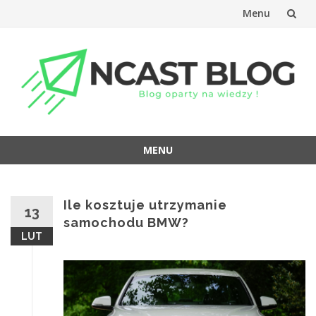
Menu
Przejdź
do
treści
MENU
Przejdź
do
treści
Ile kosztuje utrzymanie
13
samochodu BMW?
LUT