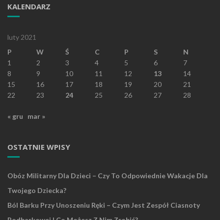
KALENDARZ
luty 2021
P
W
Ś
C
P
S
N
1
2
3
4
5
6
7
8
9
10
11
12
13
14
15
16
17
18
19
20
21
22
23
24
25
26
27
28
« gru
mar »
OSTATNIE WPISY
Obóz Militarny Dla Dzieci – Czy To Odpowiednie Wakacje Dla
Twojego Dziecka?
Ból Barku Przy Unoszeniu Ręki – Czym Jest Zespół Ciasnoty
Podbarkowej I Co Możesz Z Nim Zrobić?