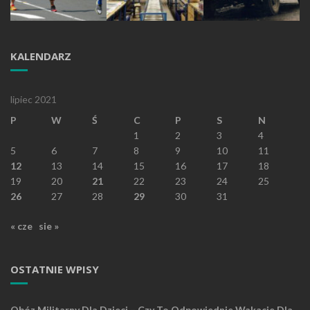
KALENDARZ
lipiec 2021
P
W
Ś
C
P
S
N
1
2
3
4
5
6
7
8
9
10
11
12
13
14
15
16
17
18
19
20
21
22
23
24
25
26
27
28
29
30
31
« cze
sie »
OSTATNIE WPISY
Obóz Militarny Dla Dzieci – Czy To Odpowiednie Wakacje Dla