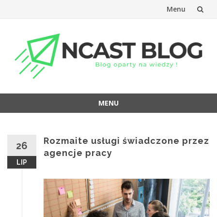
Menu
Przejdź
do
treści
MENU
Przejdź
do
treści
Rozmaite usługi świadczone przez
26
agencje pracy
LIP