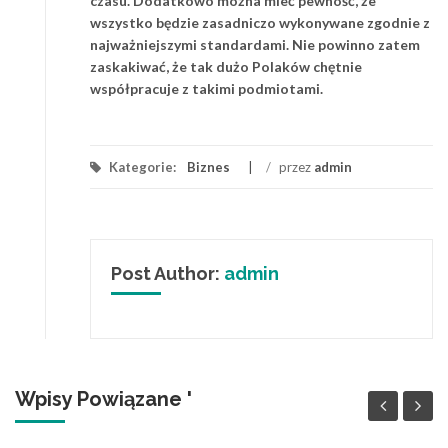
czasu. Dodatkowo można mieć pewność, że
wszystko będzie zasadniczo wykonywane zgodnie z
najważniejszymi standardami. Nie powinno zatem
zaskakiwać, że tak dużo Polaków chętnie
współpracuje z takimi podmiotami.
Kategorie:
Biznes
/
przez
admin
Post Author:
admin
Wpisy Powiązane '