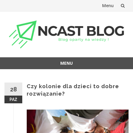
Menu
Przejdź
do
treści
MENU
Przejdź
do
treści
Czy kolonie dla dzieci to dobre
28
rozwiązanie?
PAŹ