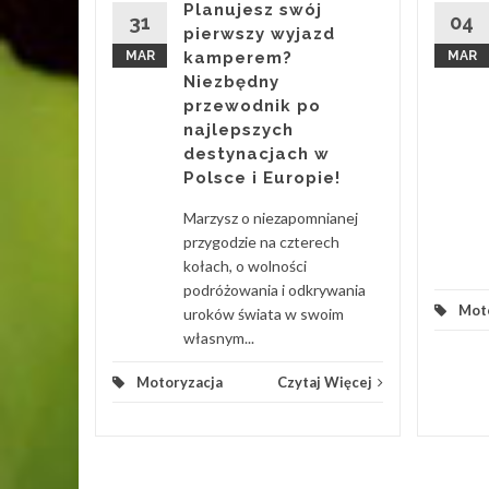
Planujesz swój
lvo od
31
04
pierwszy wyjazd
MAR
kamperem?
MAR
ównież
Niezbędny
zęśliwym
przewodnik po
...
najlepszych
destynacjach w
 Więcej
Polsce i Europie!
Marzysz o niezapomnianej
przygodzie na czterech
kołach, o wolności
podróżowania i odkrywania
Mot
uroków świata w swoim
własnym...
Motoryzacja
Czytaj Więcej