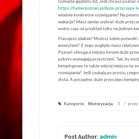
rozmaite gadżety itd. Jeśli chcesz poznać
https://hymerpoznan.pl/duze-przyczepy
właśnie konkretne rozwiązanie? Na pewno 
wakacje? Masz zamiar wybrać duże przycz
wolny czas na przykład tylko na jednym k
Pracujesz zdalnie? Możesz sobie pozwolić
emerytem? Z tego względu masz relatywni
Poznań oferująca między innymi duże przy
pobyty wymagają przestrzeni. Tak, by moż
kempingowe to także więcej miejsca na swo
rozwiązania? Jeśli szukają po prostu czeg
złota. A porządne, duże przyczepy kemp
Kategorie:
Motoryzacja
/
przez
Post Author:
admin