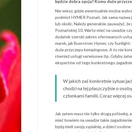
będzie dobra opcja? Komu duże przycz
Nie wiesz, gdzie ewentualnie można wybra
podmiot HYMER Poznań. Jak sama nazwa już 
lub okolic. Należy generalnie zauważyć, ż
Poznańskiej 10. Warto mieć na uwadze czyn
dodatek szeroki zakres oferowanych usług
marek, jak Buerstner, Hymer, czy Sunlight
duże przyczepy kempingowe. A to nie kon
również usługi serwisowe itp. Gdyby zatem
ekspertów od tego konkretnego zagadnie
W jakich zaś konkretnie sytuacj
chodzi na tej płaszczyźnie o osoby
członkami familii. Coraz więcej os
Jak zatem masz nie tylko drugą połówkę, 
mieć bowiem na uwadze takie zagadnienie,
będą mieli swoją sypialnię, a dzieci osobn