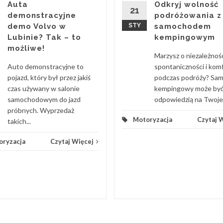
Auta
Odkryj wolność
21
demonstracyjne
podróżowania z
demo Volvo w
STY
samochodem
Lubinie? Tak – to
kempingowym
możliwe!
Marzysz o niezależnośc
Auto demonstracyjne to
spontaniczności i kom
pojazd, który był przez jakiś
podczas podróży? Sa
czas używany w salonie
kempingowy może by
samochodowym do jazd
odpowiedzią na Twoje.
próbnych. Wyprzedaż
Motoryzacja
Czytaj 
takich...
oryzacja
Czytaj Więcej