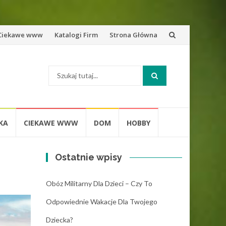
zejdź
Ciekawe www
Katalogi Firm
Strona Główna
o
Szukaj:
eści
KA
CIEKAWE WWW
DOM
HOBBY
Ostatnie wpisy
Obóz Militarny Dla Dzieci – Czy To
Odpowiednie Wakacje Dla Twojego
Dziecka?