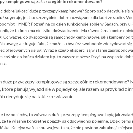
epy kempingowe są zaś szczególnie rekomendowane?
ć dobrej jakości duże przyczepy kempingowe? Sporo osób decyduje się 
sugeruje, jest to szczególnie dobre rozwiązanie dla ludzi ze stolicy Wie
e podmiot HYMER Poznań na co dzień funkcjonuje sobie w Sadach, przy uli
nik, że ta firma ma nie tylko doświadczenie. Ma również znakomite opini
. Co ważne, do dyspozycji są samochody kempingowe, jak i kampery od t
. Na uwagę zasługuje fakt, że możesz również swobodnie zdecydować się 
iec oferowanych usług. W razie czego eksperci są w stanie zaproponowa
 coś nie do końca działało itp. to zawsze możesz liczyć na wsparcie dob
nia.
ach duże przyczepy kempingowe są szczególnie rekomendowane?
, które planują wyjazd nie w pojedynkę, ale razem na przykład z i
ób decyduje się na takie rozwiązanie.
ale też pociechy, to wówczas duże przyczepy kempingowe będą jak znalazł
 że te właśnie konkretne pojazdy są odpowiednio pojemne. Dzięki temu 
e łózka. Kolejna ważna sprawa jest taka, że nie powinno zabraknąć miejsca