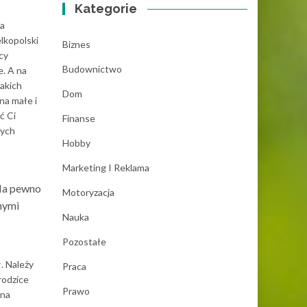
Kategorie
na
lkopolski
Biznes
cy
Budownictwo
e. A na
akich
Dom
na małe i
ć Ci
Finanse
rych
Hobby
Marketing I Reklama
 Na pewno
Motoryzacja
nnymi
Nauka
Pozostałe
. Należy
Praca
rodzice
Prawo
 na