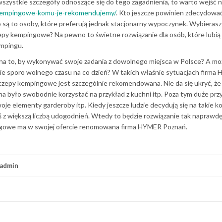
 wszystkie szczegóły odnoszące się do tego zagadnienia, to warto wejść 
-kempingowe-komu-je-rekomendujemy/
. Kto jeszcze powinien zdecydować
są to osoby, które preferują jednak stacjonarny wypoczynek. Wybierasz 
epy kempingowe? Na pewno to świetne rozwiązanie dla osób, które lubią
empingu.
 na to, by wykonywać swoje zadania z dowolnego miejsca w Polsce? A mo
e sporo wolnego czasu na co dzień? W takich właśnie sytuacjach firma
czepy kempingowe jest szczególnie rekomendowana. Nie da się ukryć, że
na było swobodnie korzystać na przykład z kuchni itp. Poza tym duże prz
je elementy garderoby itp. Kiedy jeszcze ludzie decydują się na takie 
oś z większą liczbą udogodnień. Wtedy to będzie rozwiązanie tak naprawd
ingowe ma w swojej ofercie renomowana firma HYMER Poznań.
admin