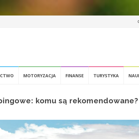
Pr
d
tr
ICTWO
MOTORYZACJA
FINANSE
TURYSTYKA
NAU
pingowe: komu są rekomendowane?