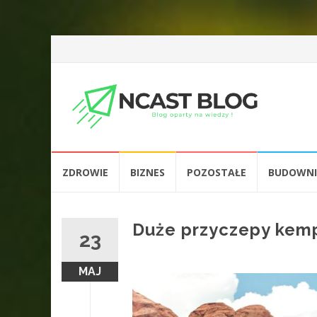
Przejdź
ZDROWIE
BIZNES
POZOSTAŁE
BUDOWN
do
treści
Duże przyczepy kem
23
MAJ