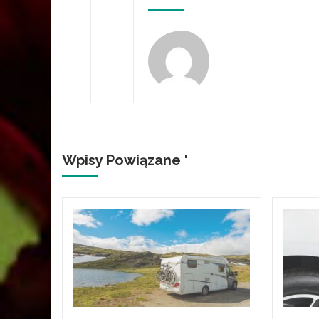
Wpisy Powiązane '
ławiu