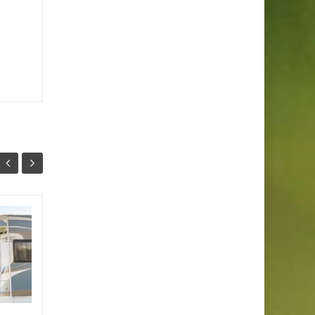
Jaki salon
22
25
mercedesa warto
LIS
wybrać w pierwszej
WRZ
kolejności?
Analizujesz ten właśnie
temat? Chcesz zdecydować