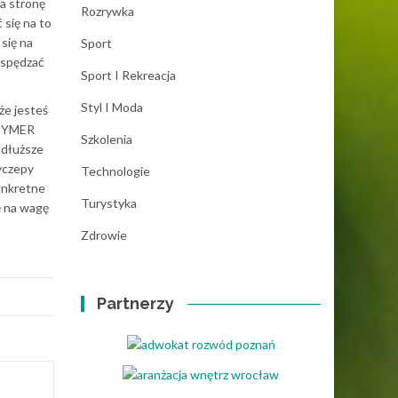
na stronę
Rozrywka
 się na to
się na
Sport
 spędzać
Sport I Rekreacja
Styl I Moda
że jesteś
 HYMER
Szkolenia
 dłuższe
yczepy
Technologie
konkretne
Turystyka
ę na wagę
Zdrowie
Partnerzy