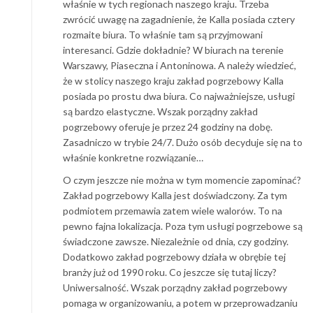
właśnie w tych regionach naszego kraju. Trzeba
zwrócić uwagę na zagadnienie, że Kalla posiada cztery
rozmaite biura. To właśnie tam są przyjmowani
interesanci. Gdzie dokładnie? W biurach na terenie
Warszawy, Piaseczna i Antoninowa. A należy wiedzieć,
że w stolicy naszego kraju zakład pogrzebowy Kalla
posiada po prostu dwa biura. Co najważniejsze, usługi
są bardzo elastyczne. Wszak porządny zakład
pogrzebowy oferuje je przez 24 godziny na dobę.
Zasadniczo w trybie 24/7. Dużo osób decyduje się na to
właśnie konkretne rozwiązanie…
O czym jeszcze nie można w tym momencie zapominać?
Zakład pogrzebowy Kalla jest doświadczony. Za tym
podmiotem przemawia zatem wiele walorów. To na
pewno fajna lokalizacja. Poza tym usługi pogrzebowe są
świadczone zawsze. Niezależnie od dnia, czy godziny.
Dodatkowo zakład pogrzebowy działa w obrębie tej
branży już od 1990 roku. Co jeszcze się tutaj liczy?
Uniwersalność. Wszak porządny zakład pogrzebowy
pomaga w organizowaniu, a potem w przeprowadzaniu