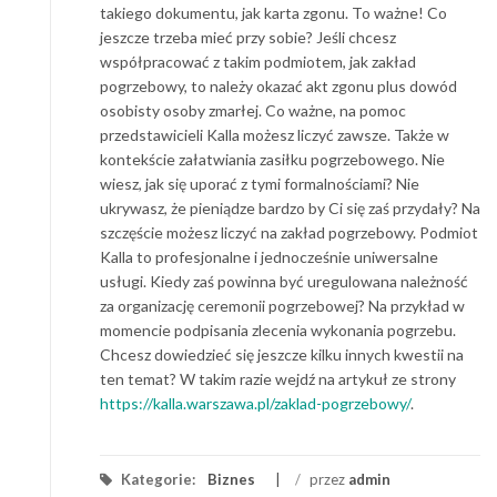
takiego dokumentu, jak karta zgonu. To ważne! Co
jeszcze trzeba mieć przy sobie? Jeśli chcesz
współpracować z takim podmiotem, jak zakład
pogrzebowy, to należy okazać akt zgonu plus dowód
osobisty osoby zmarłej. Co ważne, na pomoc
przedstawicieli Kalla możesz liczyć zawsze. Także w
kontekście załatwiania zasiłku pogrzebowego. Nie
wiesz, jak się uporać z tymi formalnościami? Nie
ukrywasz, że pieniądze bardzo by Ci się zaś przydały? Na
szczęście możesz liczyć na zakład pogrzebowy. Podmiot
Kalla to profesjonalne i jednocześnie uniwersalne
usługi. Kiedy zaś powinna być uregulowana należność
za organizację ceremonii pogrzebowej? Na przykład w
momencie podpisania zlecenia wykonania pogrzebu.
Chcesz dowiedzieć się jeszcze kilku innych kwestii na
ten temat? W takim razie wejdź na artykuł ze strony
https://kalla.warszawa.pl/zaklad-pogrzebowy/
.
Kategorie:
Biznes
/
przez
admin