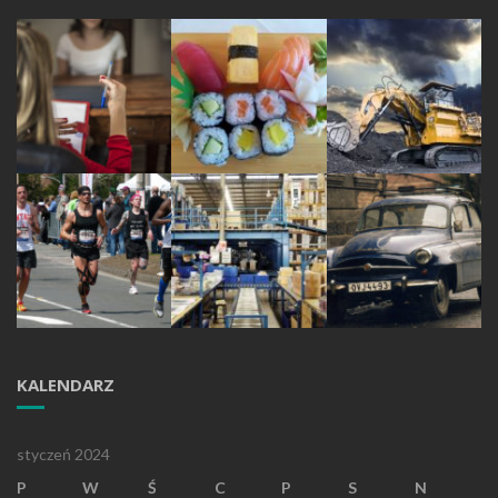
KALENDARZ
styczeń 2024
P
W
Ś
C
P
S
N