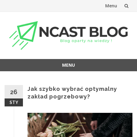
Menu
Przejdź
do
treści
MENU
Przejdź
do
treści
Jak szybko wybrać optymalny
26
zakład pogrzebowy?
STY