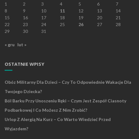
1
2
3
4
5
6
7
8
9
10
11
12
13
14
15
16
17
18
19
20
21
22
23
24
25
26
27
28
29
30
31
« gru
lut »
OSTATNIE WPISY
Obóz Militarny Dla Dzieci – Czy To Odpowiednie Wakacje Dla
Twojego Dziecka?
Ból Barku Przy Unoszeniu Ręki – Czym Jest Zespół Ciasnoty
Podbarkowej I Co Możesz Z Nim Zrobić?
Urlop Z Alergią Na Kurz – Co Warto Wiedzieć Przed
Wyjazdem?