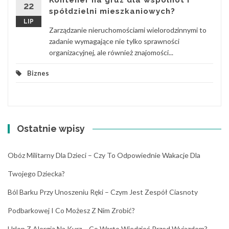
Kontener na gruz dla wspólnot i
22
spółdzielni mieszkaniowych?
LIP
Zarządzanie nieruchomościami wielorodzinnymi to
zadanie wymagające nie tylko sprawności
organizacyjnej, ale również znajomości...
Biznes
Ostatnie wpisy
Obóz Militarny Dla Dzieci – Czy To Odpowiednie Wakacje Dla
Twojego Dziecka?
Ból Barku Przy Unoszeniu Ręki – Czym Jest Zespół Ciasnoty
Podbarkowej I Co Możesz Z Nim Zrobić?
Urlop Z Alergią Na Kurz – Co Warto Wiedzieć Przed Wyjazdem?