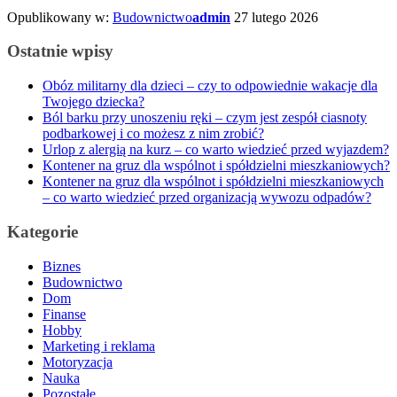
Opublikowany w:
Budownictwo
admin
27 lutego 2026
Ostatnie wpisy
Obóz militarny dla dzieci – czy to odpowiednie wakacje dla
Twojego dziecka?
Ból barku przy unoszeniu ręki – czym jest zespół ciasnoty
podbarkowej i co możesz z nim zrobić?
Urlop z alergią na kurz – co warto wiedzieć przed wyjazdem?
Kontener na gruz dla wspólnot i spółdzielni mieszkaniowych?
Kontener na gruz dla wspólnot i spółdzielni mieszkaniowych
– co warto wiedzieć przed organizacją wywozu odpadów?
Kategorie
Biznes
Budownictwo
Dom
Finanse
Hobby
Marketing i reklama
Motoryzacja
Nauka
Pozostałe