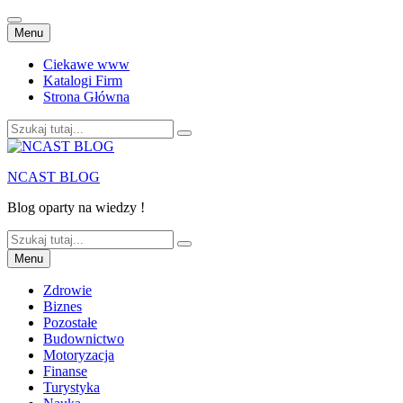
Przejdź
Menu
do
treści
Ciekawe www
Katalogi Firm
Strona Główna
Szukaj:
NCAST BLOG
Blog oparty na wiedzy !
Szukaj:
Przejdź
Menu
do
treści
Zdrowie
Biznes
Pozostałe
Budownictwo
Motoryzacja
Finanse
Turystyka