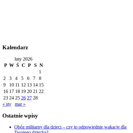
Kalendarz
luty 2026
P
W
Ś
C
P
S
N
1
2
3
4
5
6
7
8
9
10
11
12
13
14
15
16
17
18
19
20
21
22
23
24
25
26
27
28
« sty
mar »
Ostatnie wpisy
Obóz militarny dla dzieci – czy to odpowiednie wakacje dla
Twojego dziecka?