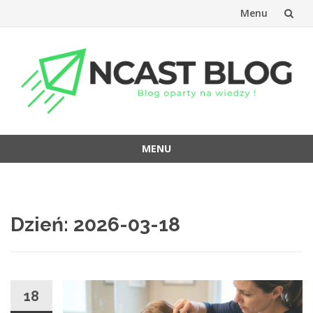
Menu
Przejdź
do
treści
MENU
Przejdź
do
treści
Dzień:
2026-03-18
18