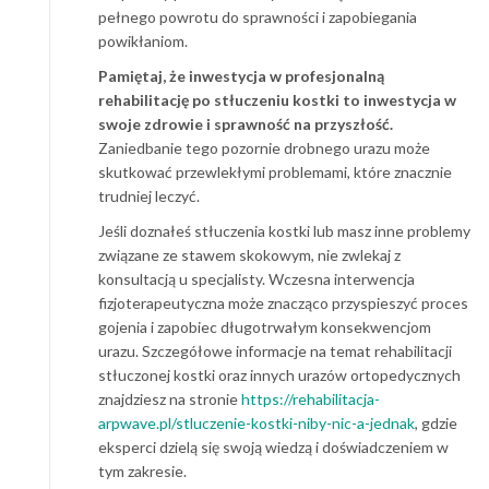
pełnego powrotu do sprawności i zapobiegania
powikłaniom.
Pamiętaj, że inwestycja w profesjonalną
rehabilitację po stłuczeniu kostki to inwestycja w
swoje zdrowie i sprawność na przyszłość.
Zaniedbanie tego pozornie drobnego urazu może
skutkować przewlekłymi problemami, które znacznie
trudniej leczyć.
Jeśli doznałeś stłuczenia kostki lub masz inne problemy
związane ze stawem skokowym, nie zwlekaj z
konsultacją u specjalisty. Wczesna interwencja
fizjoterapeutyczna może znacząco przyspieszyć proces
gojenia i zapobiec długotrwałym konsekwencjom
urazu. Szczegółowe informacje na temat rehabilitacji
stłuczonej kostki oraz innych urazów ortopedycznych
znajdziesz na stronie
https://rehabilitacja-
arpwave.pl/stluczenie-kostki-niby-nic-a-jednak
, gdzie
eksperci dzielą się swoją wiedzą i doświadczeniem w
tym zakresie.