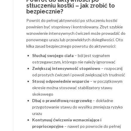
stłuczeniu kostki – jak zrobić to
bezpiecznie?
Powrót do pełnej aktywności po stłuczeniu kostki
powinien być stopniowy i kontrolowany. Zbyt szybkie
wznowienie intensywnych ćwiczeń może prowadzić do
ponownego urazu lub przewlekłych dolegliwości. Oto
kilka zasad bezpiecznego powrotu do aktywności:
Słuchaj swojego ciała
– ból jest sygnałem
ostrzegawczym, którego nie należy ignorować
Zwiększaj intensywność stopniowo
– rozpocznij
od prostych ćwiczeń i powoli zwiększaj ich trudność
Stosuj odpowiednie wsparcie
– w początkowym
okresie można stosować stabilizatory stawu
skokowego
Dbaj o prawidłową rozgrzewkę
– dokładne
przygotowanie stawu do wysiłku zmniejsza ryzyko
urazu
Kontynuuj ćwiczenia wzmacniające i
propriocepcyjne
– nawet po powrocie do pełnej