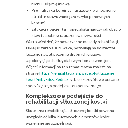
ruchu i siłę mięśniową
Profilaktyka kolejnych urazów
– wzmocnienie
struktur stawu zmniejsza ryzyko ponownych
kontuzji
Edukacja pacjenta
– specjalista nauczy, jak dbać o
staw i zapobiegać urazom w przyszłości
Warto wiedzieć, że nowoczesne metody rehabilitacji,
takie jak terapia ARPwave, pozwalają na skuteczne
leczenie nawet pozornie drobnych urazów,
zapobiegając ich długofalowym konsekwencjom.
Więcej informacji na ten temat można znaleźć na
stronie
https://rehabilitacja-arpwave.pl/stluczenie-
kostki-niby-nic-a-jednak
, gdzie szczegółowo opisano
specyfikę tego podejścia terapeutycznego.
Kompleksowe podejście do
rehabilitacji stłuczonej kostki
Skuteczna rehabilitacja stłuczonej kostki powinna
uwzględniać kilka kluczowych elementów, które
wzajemnie się uzupełniają: