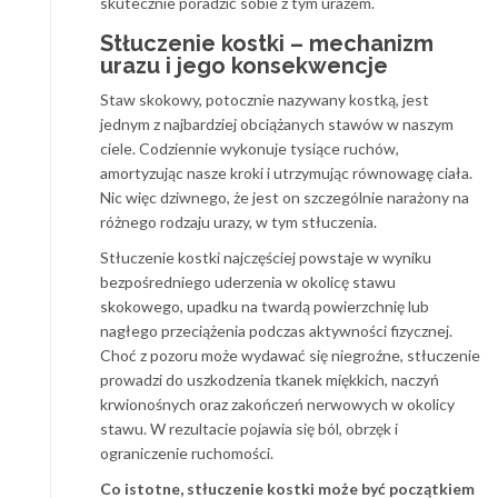
skutecznie poradzić sobie z tym urazem.
Stłuczenie kostki – mechanizm
urazu i jego konsekwencje
Staw skokowy, potocznie nazywany kostką, jest
jednym z najbardziej obciążanych stawów w naszym
ciele. Codziennie wykonuje tysiące ruchów,
amortyzując nasze kroki i utrzymując równowagę ciała.
Nic więc dziwnego, że jest on szczególnie narażony na
różnego rodzaju urazy, w tym stłuczenia.
Stłuczenie kostki najczęściej powstaje w wyniku
bezpośredniego uderzenia w okolicę stawu
skokowego, upadku na twardą powierzchnię lub
nagłego przeciążenia podczas aktywności fizycznej.
Choć z pozoru może wydawać się niegroźne, stłuczenie
prowadzi do uszkodzenia tkanek miękkich, naczyń
krwionośnych oraz zakończeń nerwowych w okolicy
stawu. W rezultacie pojawia się ból, obrzęk i
ograniczenie ruchomości.
Co istotne, stłuczenie kostki może być początkiem