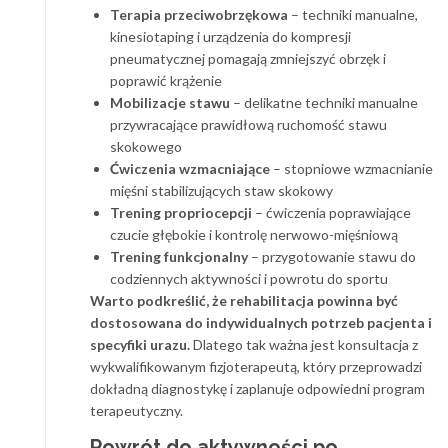
Terapia przeciwobrzękowa
– techniki manualne,
kinesiotaping i urządzenia do kompresji
pneumatycznej pomagają zmniejszyć obrzęk i
poprawić krążenie
Mobilizacje stawu
– delikatne techniki manualne
przywracające prawidłową ruchomość stawu
skokowego
Ćwiczenia wzmacniające
– stopniowe wzmacnianie
mięśni stabilizujących staw skokowy
Trening propriocepcji
– ćwiczenia poprawiające
czucie głębokie i kontrolę nerwowo-mięśniową
Trening funkcjonalny
– przygotowanie stawu do
codziennych aktywności i powrotu do sportu
Warto podkreślić, że rehabilitacja powinna być
dostosowana do indywidualnych potrzeb pacjenta i
specyfiki urazu.
Dlatego tak ważna jest konsultacja z
wykwalifikowanym fizjoterapeutą, który przeprowadzi
dokładną diagnostykę i zaplanuje odpowiedni program
terapeutyczny.
Powrót do aktywności po