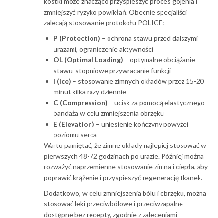
kostki może znacząco przyspieszyć proces gojenia i
zmniejszyć ryzyko powikłań. Obecnie specjaliści
zalecają stosowanie protokołu POLICE:
P (Protection)
– ochrona stawu przed dalszymi
urazami, ograniczenie aktywności
OL (Optimal Loading)
– optymalne obciążanie
stawu, stopniowe przywracanie funkcji
I (Ice)
– stosowanie zimnych okładów przez 15-20
minut kilka razy dziennie
C (Compression)
– ucisk za pomocą elastycznego
bandaża w celu zmniejszenia obrzęku
E (Elevation)
– uniesienie kończyny powyżej
poziomu serca
Warto pamiętać, że zimne okłady najlepiej stosować w
pierwszych 48-72 godzinach po urazie. Później można
rozważyć naprzemienne stosowanie zimna i ciepła, aby
poprawić krążenie i przyspieszyć regenerację tkanek.
Dodatkowo, w celu zmniejszenia bólu i obrzęku, można
stosować leki przeciwbólowe i przeciwzapalne
dostępne bez recepty, zgodnie z zaleceniami