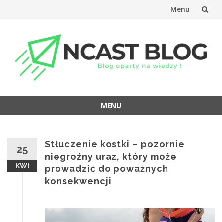
Menu
Przejdź
do
treści
MENU
Przejdź
do
treści
Stłuczenie kostki – pozornie
25
niegroźny uraz, który może
KWI
prowadzić do poważnych
konsekwencji