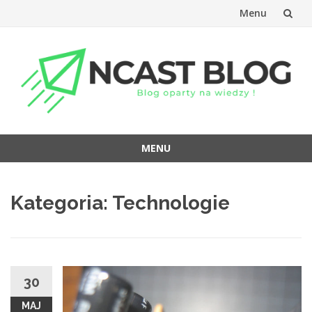
Menu
Przejdź
do
treści
MENU
Przejdź
do
Kategoria:
Technologie
treści
30
MAJ