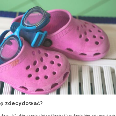
się zdecydować?
 wody? Jakie obuwie z tej serii kupić? Czas dowiedzieć się czegoś więc