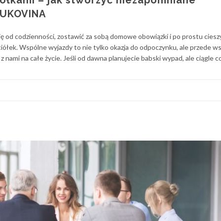
iółkami – jak stworzyć niezapomniane
BUKOVINA
ę od codzienności, zostawić za sobą domowe obowiązki i po prostu cieszy
ciółek. Wspólne wyjazdy to nie tylko okazja do odpoczynku, ale przede w
z nami na całe życie. Jeśli od dawna planujecie babski wypad, ale ciągle c