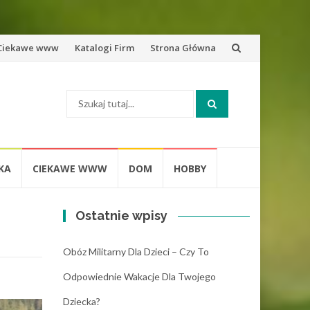
zejdź
Ciekawe www
Katalogi Firm
Strona Główna
o
Szukaj:
eści
KA
CIEKAWE WWW
DOM
HOBBY
Ostatnie wpisy
Obóz Militarny Dla Dzieci – Czy To
Odpowiednie Wakacje Dla Twojego
Dziecka?