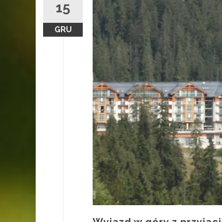
15
GRU