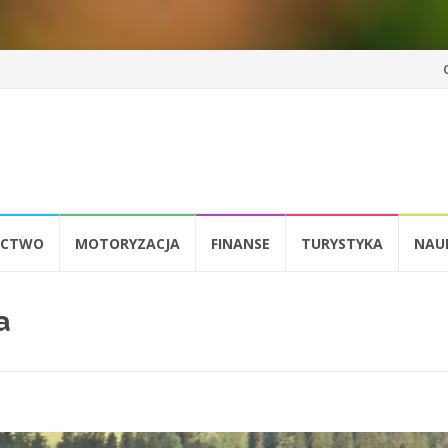
Pr
d
tr
ICTWO
MOTORYZACJA
FINANSE
TURYSTYKA
NAU
a