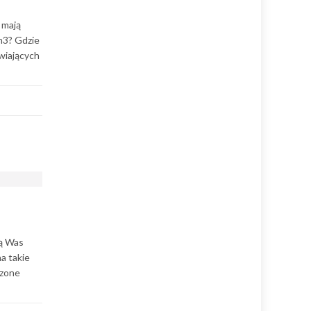
 mają
m3? Gdzie
wiających
ją Was
a takie
czone