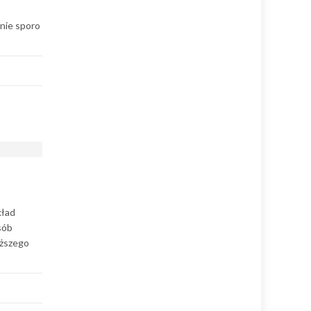
nie sporo
kład
sób
iższego