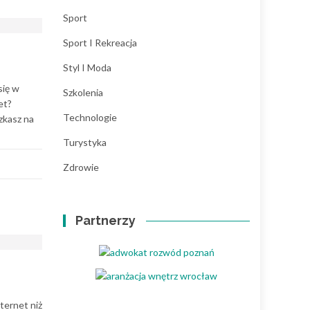
Sport
Sport I Rekreacja
Styl I Moda
się w
Szkolenia
et?
Technologie
zkasz na
Turystyka
Zdrowie
Partnerzy
ternet niż