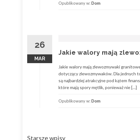
Opublikowany w:
Dom
26
Jakie walory mają zlew
MAR
Jakie walory mają zlewozmywaki granitowe
dotyczący zlewozmywaków. Dla jednych to 
są najbardziej atrakcyjne pod kątem finan
które mają spory mętlik, ponieważ nie […]
Opublikowany w:
Dom
Nawigacja
Starsze wpisy