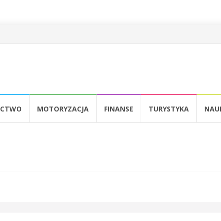
P
d
t
ICTWO
MOTORYZACJA
FINANSE
TURYSTYKA
NAU