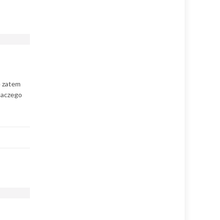
e zatem
laczego