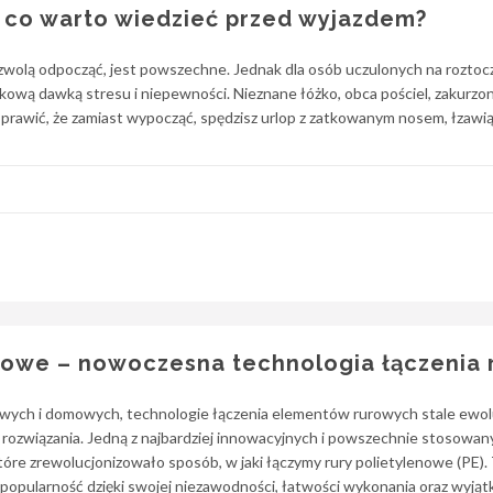
 – co warto wiedzieć przed wyjazdem?
zwolą odpocząć, jest powszechne. Jednak dla osób uczulonych na roztoc
ową dawką stresu i niepewności. Nieznane łóżko, obca pościel, zakurzo
prawić, że zamiast wypocząć, spędzisz urlop z zatkowanym nosem, łzawi
owe – nowoczesna technologia łączenia r
łowych i domowych, technologie łączenia elementów rurowych stale ewol
e rozwiązania. Jedną z najbardziej innowacyjnych i powszechnie stosowa
óre zrewolucjonizowało sposób, w jaki łączymy rury polietylenowe (PE).
opularność dzięki swojej niezawodności, łatwości wykonania oraz wyją