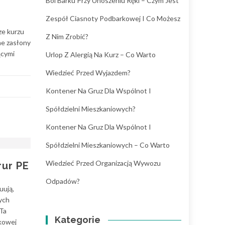
Ból Barku Przy Unoszeniu Ręki – Czym Jest
Zespół Ciasnoty Podbarkowej I Co Możesz
ze kurzu
Z Nim Zrobić?
ne zasłony
ącymi
Urlop Z Alergią Na Kurz – Co Warto
Wiedzieć Przed Wyjazdem?
Kontener Na Gruz Dla Wspólnot I
Spółdzielni Mieszkaniowych?
Kontener Na Gruz Dla Wspólnot I
Spółdzielni Mieszkaniowych – Co Warto
Wiedzieć Przed Organizacją Wywozu
ur PE
Odpadów?
uują,
nych
 Ta
Kategorie
tkowej