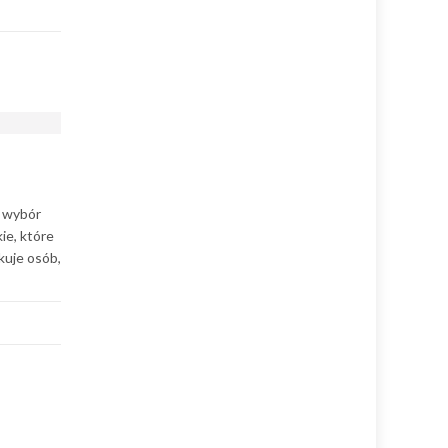
y wybór
ie, które
kuje osób,