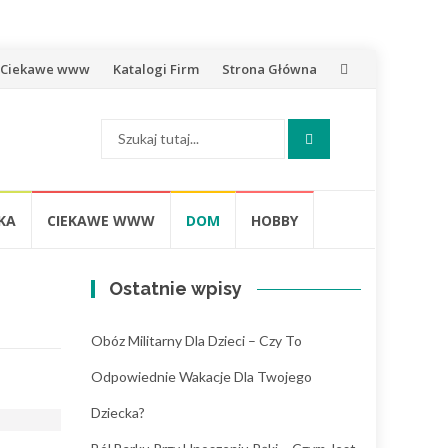
rzejdź
Ciekawe www
Katalogi Firm
Strona Główna
o
Szukaj:
reści
KA
CIEKAWE WWW
DOM
HOBBY
Ostatnie wpisy
Obóz Militarny Dla Dzieci – Czy To
Odpowiednie Wakacje Dla Twojego
Dziecka?