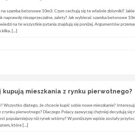
ę na szamba betonowe 10m3. Czym cechują się te właśnie zbiorniki? Jakie
 tak naprawdę niezaprzeczalne, zalety? Jak wybierać szamba betonowe 10
dzi na te wszystkie pytania znajdują się poniżej. Argumentów przema
kilka. […]
j kupują mieszkania z rynku pierwotnego?
y? Wszystko dlatego, że chcecie kupić sobie nowe mieszkanie? Interesu
 rynku pierwotnego? Dlaczego Polacy zazwyczaj chętniej decydują się n
est popularniejszy niż rynek wtórny? W poniższym wpisie zostały przyto
atem, które […]