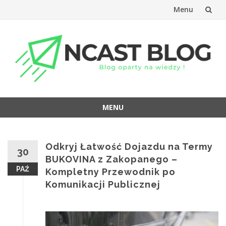
Menu
Przejdź
do
treści
MENU
Przejdź
do
treści
Odkryj Łatwość Dojazdu na Termy
30
BUKOVINA z Zakopanego –
PAŹ
Kompletny Przewodnik po
Komunikacji Publicznej