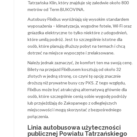
Tatrzańska Klin, który znajduje się zaledwie około 800
metrów od Term BUKOVINA.
Autobusy FlixBus wyróżniają się wysokim standardem
wyposażenia – klimatyzacja, wygodne fotele, Wi-Fi oraz
gniazdka elektryczne to tylko niektóre z udogodnień,
które umilą podróż. Jest to szczególnie istotne dla
osób, które planują dłuższy pobyt na termach i chcą
dotrzeć na miejsce wypoczęte i zrelaksowane.
Należy jednak zaznaczyć, że komfort ten ma swoją cenę.
Bilety na przejazd FlixBusem kosztują od około 32
złotych w jedną stronę, co czyni tę opcję znacznie
droższą niż prywatne busy czy PKS. Z tego względu,
FlixBus może być atrakcyjną alternatywą głównie dla
osób, które szczególnie cenią sobie wygodę podróży
lub przyjeżdżają do Zakopanego z odleglejszych
miejscowości i mogą skorzystać z bezpośredniego
połączenia.
Linia autobusowa użyteczności
publicznej Powiatu Tatrzańskiego