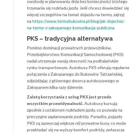
swobodę w planowaniu dnia bez konieczności ścisłego
trzymania się rozkładu jazdy. Jeśli chcesz dowiedzieć się
więcej szczegółów na temat dojazdu na termy, zajrzyj
na
https://www.termybukovina.pl/blog/jak-dojechac-
na-termy-z-zakopanego-komunikacja-publiczna
.
PKS – tradycyjna alternatywa
Pomimo dominacji prywatnych przewoźników,
Przedsiębiorstwo Komunikacji Samochodowej (PKS)
nadal utrzymuje swoją obecność na podhalańskim
rynku transportowym. Autobusy PKS oferują regularne
połączenia z Zakopanego do Bukowiny Tatrzańskiej,
odjeżdżając z głównego dworca autobusowego w
Zakopanem kilka razy dziennie.
Zaletą korzystania z usług PKS jest przede
wszystkim przewidywalność.
Autobusy kursują
zgodnie z ustalonym rozkładem jazdy, co pozwala na
precyzyjne zaplanowanie podróży. Ponadto, pojazdy
PKS są zazwyczaj większe niż prywatne busy, co może
przekładać się na wyższy komfort podróży, zwłaszcza