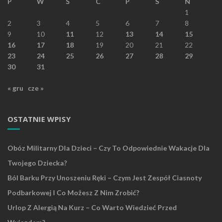
P
W
Ś
C
P
S
N
1
2
3
4
5
6
7
8
9
10
11
12
13
14
15
16
17
18
19
20
21
22
23
24
25
26
27
28
29
30
31
« gru
cze »
OSTATNIE WPISY
Obóz Militarny Dla Dzieci – Czy To Odpowiednie Wakacje Dla
Twojego Dziecka?
Ból Barku Przy Unoszeniu Ręki – Czym Jest Zespół Ciasnoty
Podbarkowej I Co Możesz Z Nim Zrobić?
Urlop Z Alergią Na Kurz – Co Warto Wiedzieć Przed