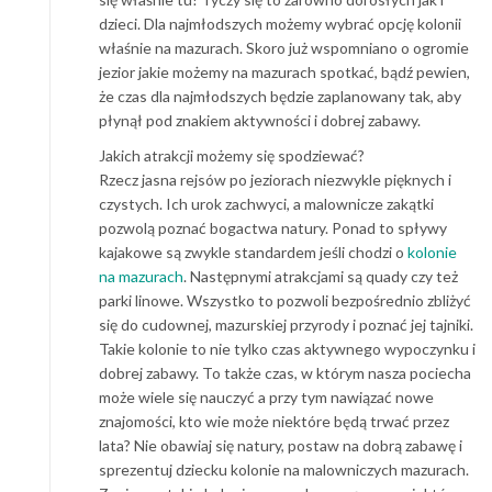
dzieci. Dla najmłodszych możemy wybrać opcję kolonii
właśnie na mazurach. Skoro już wspomniano o ogromie
jezior jakie możemy na mazurach spotkać, bądź pewien,
że czas dla najmłodszych będzie zaplanowany tak, aby
płynął pod znakiem aktywności i dobrej zabawy.
Jakich atrakcji możemy się spodziewać?
Rzecz jasna rejsów po jeziorach niezwykle pięknych i
czystych. Ich urok zachwyci, a malownicze zakątki
pozwolą poznać bogactwa natury. Ponad to spływy
kajakowe są zwykle standardem jeśli chodzi o
kolonie
na mazurach
. Następnymi atrakcjami są quady czy też
parki linowe. Wszystko to pozwoli bezpośrednio zbliżyć
się do cudownej, mazurskiej przyrody i poznać jej tajniki.
Takie kolonie to nie tylko czas aktywnego wypoczynku i
dobrej zabawy. To także czas, w którym nasza pociecha
może wiele się nauczyć a przy tym nawiązać nowe
znajomości, kto wie może niektóre będą trwać przez
lata? Nie obawiaj się natury, postaw na dobrą zabawę i
sprezentuj dziecku kolonie na malowniczych mazurach.