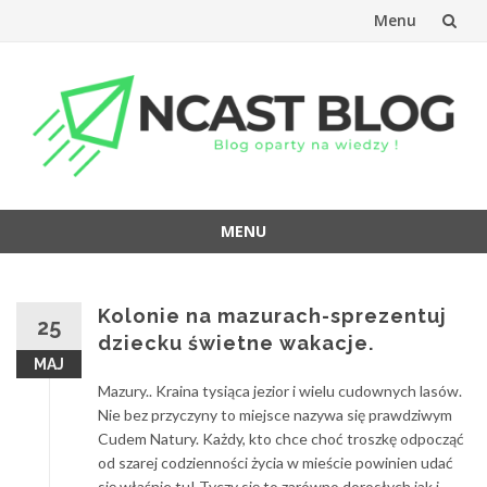
Menu
Przejdź
do
treści
MENU
Przejdź
do
treści
Kolonie na mazurach-sprezentuj
25
dziecku świetne wakacje.
MAJ
Mazury.. Kraina tysiąca jezior i wielu cudownych lasów.
Nie bez przyczyny to miejsce nazywa się prawdziwym
Cudem Natury. Każdy, kto chce choć troszkę odpocząć
od szarej codzienności życia w mieście powinien udać
się właśnie tu! Tyczy się to zarówno dorosłych jak i