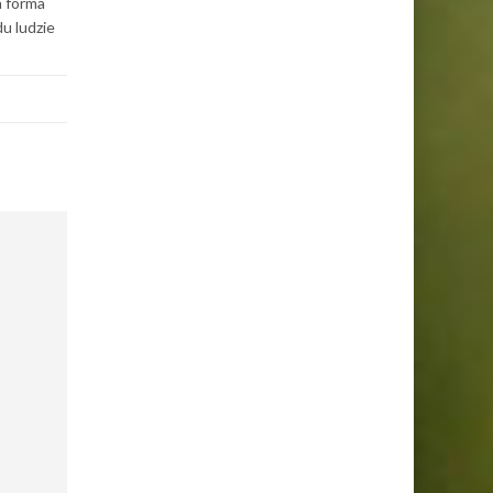
a forma
u ludzie