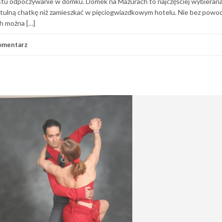
ostu odpoczywanie w domku. Domek na Mazurach to najczęściej wybieran
tulną chatkę niż zamieszkać w pięciogwiazdkowym hotelu. Nie bez powod
h można […]
omentarz