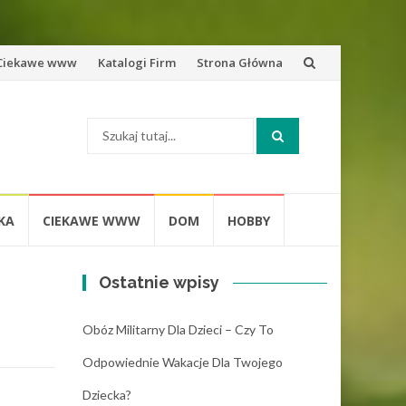
zejdź
Ciekawe www
Katalogi Firm
Strona Główna
o
Szukaj:
eści
KA
CIEKAWE WWW
DOM
HOBBY
Ostatnie wpisy
Obóz Militarny Dla Dzieci – Czy To
Odpowiednie Wakacje Dla Twojego
Dziecka?