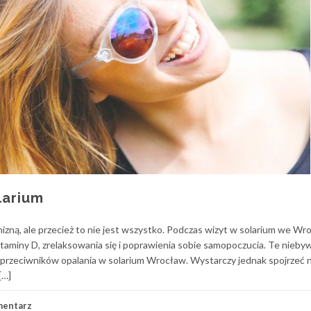
larium
enizną, ale przecież to nie jest wszystko. Podczas wizyt w solarium we Wr
miny D, zrelaksowania się i poprawienia sobie samopoczucia. Te nieby
ki przeciwników opalania w solarium Wrocław. Wystarczy jednak spojrzeć 
[…]
mentarz