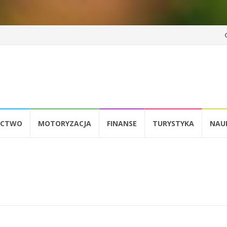
Pr
d
tr
ICTWO
MOTORYZACJA
FINANSE
TURYSTYKA
NAU