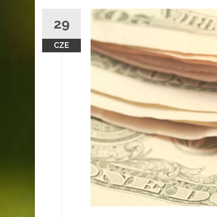
29
CZE