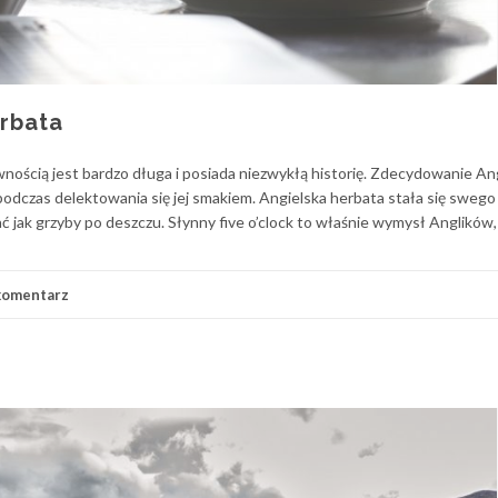
erbata
ewnością jest bardzo długa i posiada niezwykłą historię. Zdecydowanie An
 podczas delektowania się jej smakiem. Angielska herbata stała się swego
ć jak grzyby po deszczu. Słynny five o’clock to właśnie wymysł Anglików, 
komentarz