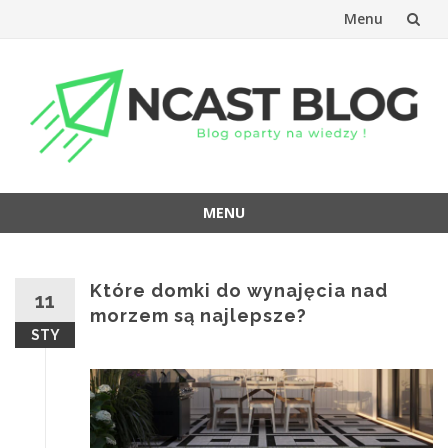
Menu
Przejdź
do
treści
MENU
Przejdź
do
treści
Które domki do wynajęcia nad
11
morzem są najlepsze?
STY