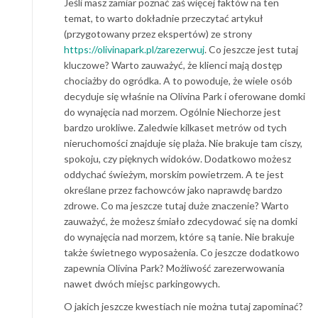
Jeśli masz zamiar poznać zaś więcej faktów na ten
temat, to warto dokładnie przeczytać artykuł
(przygotowany przez ekspertów) ze strony
https://olivinapark.pl/zarezerwuj
. Co jeszcze jest tutaj
kluczowe? Warto zauważyć, że klienci mają dostęp
chociażby do ogródka. A to powoduje, że wiele osób
decyduje się właśnie na Olivina Park i oferowane domki
do wynajęcia nad morzem. Ogólnie Niechorze jest
bardzo urokliwe. Zaledwie kilkaset metrów od tych
nieruchomości znajduje się plaża. Nie brakuje tam ciszy,
spokoju, czy pięknych widoków. Dodatkowo możesz
oddychać świeżym, morskim powietrzem. A te jest
określane przez fachowców jako naprawdę bardzo
zdrowe. Co ma jeszcze tutaj duże znaczenie? Warto
zauważyć, że możesz śmiało zdecydować się na domki
do wynajęcia nad morzem, które są tanie. Nie brakuje
także świetnego wyposażenia. Co jeszcze dodatkowo
zapewnia Olivina Park? Możliwość zarezerwowania
nawet dwóch miejsc parkingowych.
O jakich jeszcze kwestiach nie można tutaj zapominać?