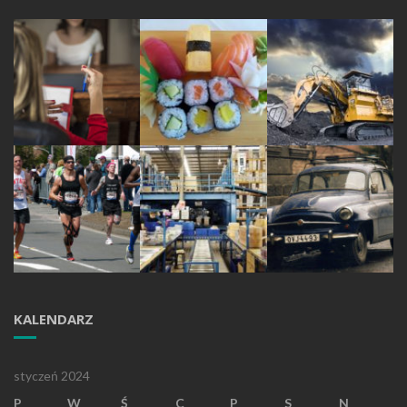
KALENDARZ
styczeń 2024
P
W
Ś
C
P
S
N