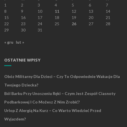
1
2
3
4
5
6
7
8
9
10
11
12
13
14
15
16
17
18
19
20
21
22
23
24
25
26
27
28
29
30
31
« gru
lut »
OSTATNIE WPISY
Obóz Militarny Dla Dzieci – Czy To Odpowiednie Wakacje Dla
Twojego Dziecka?
Ból Barku Przy Unoszeniu Ręki – Czym Jest Zespół Ciasnoty
Podbarkowej I Co Możesz Z Nim Zrobić?
Urlop Z Alergią Na Kurz – Co Warto Wiedzieć Przed
Wyjazdem?