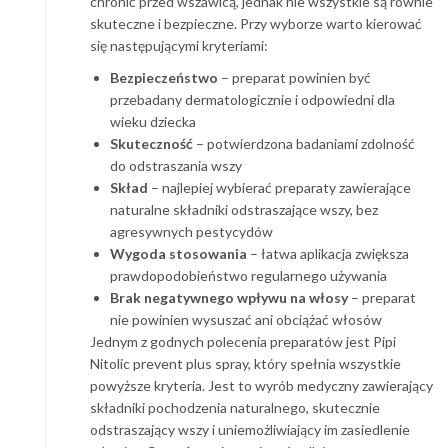
chronić przed wszawicą, jednak nie wszystkie są równie
skuteczne i bezpieczne. Przy wyborze warto kierować
się następującymi kryteriami:
Bezpieczeństwo
– preparat powinien być
przebadany dermatologicznie i odpowiedni dla
wieku dziecka
Skuteczność
– potwierdzona badaniami zdolność
do odstraszania wszy
Skład
– najlepiej wybierać preparaty zawierające
naturalne składniki odstraszające wszy, bez
agresywnych pestycydów
Wygoda stosowania
– łatwa aplikacja zwiększa
prawdopodobieństwo regularnego używania
Brak negatywnego wpływu na włosy
– preparat
nie powinien wysuszać ani obciążać włosów
Jednym z godnych polecenia preparatów jest Pipi
Nitolic prevent plus spray, który spełnia wszystkie
powyższe kryteria. Jest to wyrób medyczny zawierający
składniki pochodzenia naturalnego, skutecznie
odstraszający wszy i uniemożliwiający im zasiedlenie