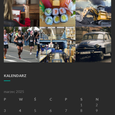
KALENDARZ
marzec 2025
P
W
Ś
C
P
S
N
1
2
3
4
5
6
7
8
9