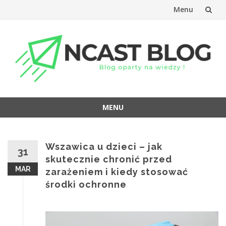
Menu
Przejdź
do
treści
MENU
Przejdź
do
treści
Wszawica u dzieci – jak
31
skutecznie chronić przed
MAR
zarażeniem i kiedy stosować
środki ochronne