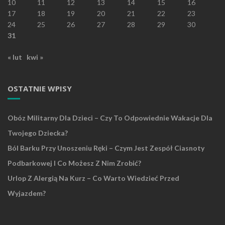
10
11
12
13
14
15
16
17
18
19
20
21
22
23
24
25
26
27
28
29
30
31
« lut
kwi »
OSTATNIE WPISY
Obóz Militarny Dla Dzieci – Czy To Odpowiednie Wakacje Dla
Twojego Dziecka?
Ból Barku Przy Unoszeniu Ręki – Czym Jest Zespół Ciasnoty
Podbarkowej I Co Możesz Z Nim Zrobić?
Urlop Z Alergią Na Kurz – Co Warto Wiedzieć Przed
Wyjazdem?