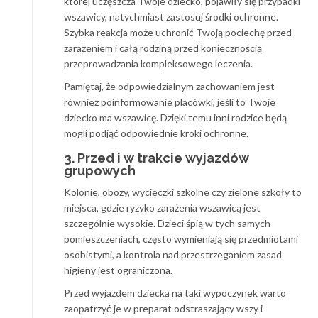
której uczęszcza Twoje dziecko, pojawiły się przypadki
wszawicy, natychmiast zastosuj środki ochronne.
Szybka reakcja może uchronić Twoją pociechę przed
zarażeniem i całą rodziną przed koniecznością
przeprowadzania kompleksowego leczenia.
Pamiętaj, że odpowiedzialnym zachowaniem jest
również poinformowanie placówki, jeśli to Twoje
dziecko ma wszawicę. Dzięki temu inni rodzice będą
mogli podjąć odpowiednie kroki ochronne.
3. Przed i w trakcie wyjazdów
grupowych
Kolonie, obozy, wycieczki szkolne czy zielone szkoły to
miejsca, gdzie ryzyko zarażenia wszawicą jest
szczególnie wysokie. Dzieci śpią w tych samych
pomieszczeniach, często wymieniają się przedmiotami
osobistymi, a kontrola nad przestrzeganiem zasad
higieny jest ograniczona.
Przed wyjazdem dziecka na taki wypoczynek warto
zaopatrzyć je w preparat odstraszający wszy i