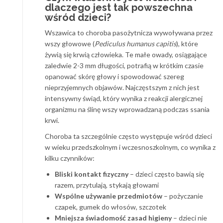
dlaczego jest tak powszechna
wśród dzieci?
Wszawica to choroba pasożytnicza wywoływana przez
wszy głowowe (
Pediculus humanus capitis
), które
żywią się krwią człowieka. Te małe owady, osiągające
zaledwie 2-3 mm długości, potrafią w krótkim czasie
opanować skórę głowy i spowodować szereg
nieprzyjemnych objawów. Najczęstszym z nich jest
intensywny świąd, który wynika z reakcji alergicznej
organizmu na ślinę wszy wprowadzaną podczas ssania
krwi.
Choroba ta szczególnie często występuje wśród dzieci
w wieku przedszkolnym i wczesnoszkolnym, co wynika z
kilku czynników:
Bliski kontakt fizyczny
– dzieci często bawią się
razem, przytulają, stykają głowami
Wspólne używanie przedmiotów
– pożyczanie
czapek, gumek do włosów, szczotek
Mniejsza świadomość zasad higieny
– dzieci nie