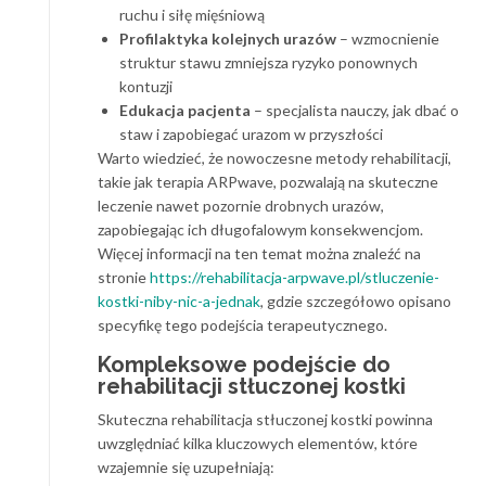
ruchu i siłę mięśniową
Profilaktyka kolejnych urazów
– wzmocnienie
struktur stawu zmniejsza ryzyko ponownych
kontuzji
Edukacja pacjenta
– specjalista nauczy, jak dbać o
staw i zapobiegać urazom w przyszłości
Warto wiedzieć, że nowoczesne metody rehabilitacji,
takie jak terapia ARPwave, pozwalają na skuteczne
leczenie nawet pozornie drobnych urazów,
zapobiegając ich długofalowym konsekwencjom.
Więcej informacji na ten temat można znaleźć na
stronie
https://rehabilitacja-arpwave.pl/stluczenie-
kostki-niby-nic-a-jednak
, gdzie szczegółowo opisano
specyfikę tego podejścia terapeutycznego.
Kompleksowe podejście do
rehabilitacji stłuczonej kostki
Skuteczna rehabilitacja stłuczonej kostki powinna
uwzględniać kilka kluczowych elementów, które
wzajemnie się uzupełniają: