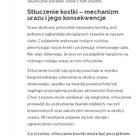
skutecznie poradzić sobie z tym urazem.
Stłuczenie kostki – mechanizm
urazu i jego konsekwencje
Staw skokowy, potocznie nazywany kostką, jest
jednym z najbardziej obciążanych stawów w naszym
ciele. Codziennie wykonuje tysiące ruchów,
amortyzując nasze kroki i utrzymując równowagę ciała.
Nic więc dziwnego, że jest on szczególnie narażony na
różnego rodzaju urazy, w tym stłuczenia.
Stłuczenie kostki najczęściej powstaje w wyniku
bezpośredniego uderzenia w okolicę stawu
skokowego, upadku na twardą powierzchnię lub
nagłego przeciążenia podczas aktywności fizycznej.
Choć z pozoru może wydawać się niegroźne, stłuczenie
prowadzi do uszkodzenia tkanek miękkich, naczyń
krwionośnych oraz zakończeń nerwowych w okolicy
stawu. W rezultacie pojawia się ból, obrzęk i
ograniczenie ruchomości.
Co istotne, stłuczenie kostki może być początkiem