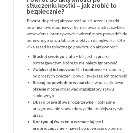
stłuczeniu kostki – jak zrobić to
bezpiecznie?
Powrót do pełnej aktywności po stłuczeniu kostki
powinien być stopniowy i kontrolowany. Zbyt szybkie
wznowienie intensywnych ćwiczeń może prowadzić do
ponownego urazu lub przewlekłych dolegliwości. Oto
kilka zasad bezpiecznego powrotu do aktywności:
Słuchaj swojego ciała
– ból jest sygnałem
ostrzegawczym, którego nie należy ignorować
Zwiększaj intensywność stopniowo
– rozpocznij
od prostych ćwiczeń i powoli zwiększaj ich trudność
Stosuj odpowiednie wsparcie
– w początkowym
okresie można stosować stabilizatory stawu
skokowego
Dbaj o prawidłową rozgrzewkę
– dokładne
przygotowanie stawu do wysiłku zmniejsza ryzyko
urazu
Kontynuuj ćwiczenia wzmacniające i
propriocepcyjne
– nawet po powrocie do pełnej