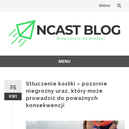
Menu
Przejdź
do
treści
MENU
Przejdź
do
treści
Stłuczenie kostki – pozornie
25
niegroźny uraz, który może
KWI
prowadzić do poważnych
konsekwencji