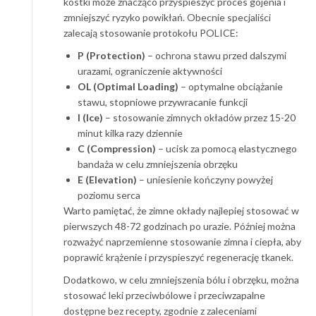
kostki może znacząco przyspieszyć proces gojenia i
zmniejszyć ryzyko powikłań. Obecnie specjaliści
zalecają stosowanie protokołu POLICE:
P (Protection)
– ochrona stawu przed dalszymi
urazami, ograniczenie aktywności
OL (Optimal Loading)
– optymalne obciążanie
stawu, stopniowe przywracanie funkcji
I (Ice)
– stosowanie zimnych okładów przez 15-20
minut kilka razy dziennie
C (Compression)
– ucisk za pomocą elastycznego
bandaża w celu zmniejszenia obrzęku
E (Elevation)
– uniesienie kończyny powyżej
poziomu serca
Warto pamiętać, że zimne okłady najlepiej stosować w
pierwszych 48-72 godzinach po urazie. Później można
rozważyć naprzemienne stosowanie zimna i ciepła, aby
poprawić krążenie i przyspieszyć regenerację tkanek.
Dodatkowo, w celu zmniejszenia bólu i obrzęku, można
stosować leki przeciwbólowe i przeciwzapalne
dostępne bez recepty, zgodnie z zaleceniami