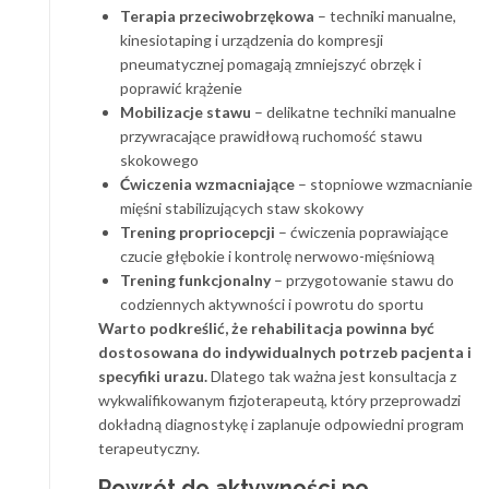
Terapia przeciwobrzękowa
– techniki manualne,
kinesiotaping i urządzenia do kompresji
pneumatycznej pomagają zmniejszyć obrzęk i
poprawić krążenie
Mobilizacje stawu
– delikatne techniki manualne
przywracające prawidłową ruchomość stawu
skokowego
Ćwiczenia wzmacniające
– stopniowe wzmacnianie
mięśni stabilizujących staw skokowy
Trening propriocepcji
– ćwiczenia poprawiające
czucie głębokie i kontrolę nerwowo-mięśniową
Trening funkcjonalny
– przygotowanie stawu do
codziennych aktywności i powrotu do sportu
Warto podkreślić, że rehabilitacja powinna być
dostosowana do indywidualnych potrzeb pacjenta i
specyfiki urazu.
Dlatego tak ważna jest konsultacja z
wykwalifikowanym fizjoterapeutą, który przeprowadzi
dokładną diagnostykę i zaplanuje odpowiedni program
terapeutyczny.
Powrót do aktywności po