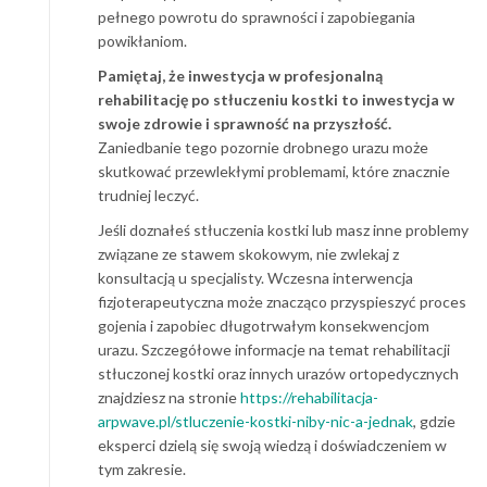
pełnego powrotu do sprawności i zapobiegania
powikłaniom.
Pamiętaj, że inwestycja w profesjonalną
rehabilitację po stłuczeniu kostki to inwestycja w
swoje zdrowie i sprawność na przyszłość.
Zaniedbanie tego pozornie drobnego urazu może
skutkować przewlekłymi problemami, które znacznie
trudniej leczyć.
Jeśli doznałeś stłuczenia kostki lub masz inne problemy
związane ze stawem skokowym, nie zwlekaj z
konsultacją u specjalisty. Wczesna interwencja
fizjoterapeutyczna może znacząco przyspieszyć proces
gojenia i zapobiec długotrwałym konsekwencjom
urazu. Szczegółowe informacje na temat rehabilitacji
stłuczonej kostki oraz innych urazów ortopedycznych
znajdziesz na stronie
https://rehabilitacja-
arpwave.pl/stluczenie-kostki-niby-nic-a-jednak
, gdzie
eksperci dzielą się swoją wiedzą i doświadczeniem w
tym zakresie.