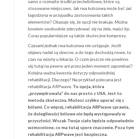
samo o rozmaite środki przeciwbólowe, które są
stosowane miejscowo. Jak rwa kulszowa może być zaś
łagodzona w przypadku zastosowania takich
elementów? Okazuje się, że opcji nie brakuje. Można
bowiem swobodnie zdecydować się na żele, maści itp.
Coraz popularniejsze są także skuteczne kompresy.
Czasami jednak rwa kulszowa nie ustępuje. Jestli
objawy nadal są obecne, a do tego dochodzą nowe, to
czas na wizytę u lekarza. O czym jeszcze nie powinno
się tutaj na pewno ani przez jeden moment zapominać?
Kolejna ważna kwestia dotyczy odpowiedniej
rehabilitacji. Dlaczego? Na przykład polecana jest
rehabilitacja ARPwave.
To opcja, która
„przywędrowała” do nas prosto z USA. Jest to
metoda skuteczna. Możesz szybko uporać się z
bólami. Co więcej, rehabilitacja ARPwave sprawia,
że dolegliwości bólowe nie będą występowały w
przyszłości. Wszak Twoje ciało będzie odpowiednio
wzmocnione, co ma tutaj spore znaczenie. Poza tym
rehabilitacja ARPwave jest bezpieczna.