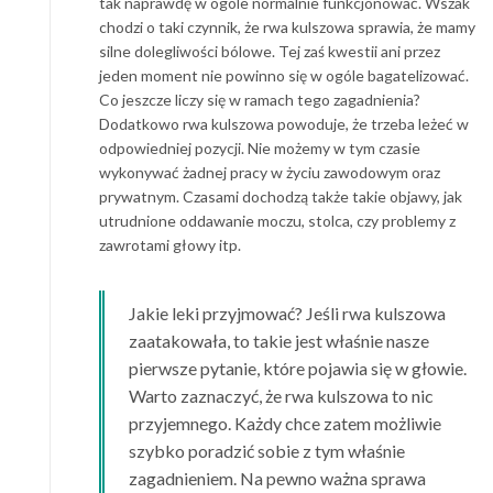
tak naprawdę w ogóle normalnie funkcjonować. Wszak
chodzi o taki czynnik, że rwa kulszowa sprawia, że mamy
silne dolegliwości bólowe. Tej zaś kwestii ani przez
jeden moment nie powinno się w ogóle bagatelizować.
Co jeszcze liczy się w ramach tego zagadnienia?
Dodatkowo rwa kulszowa powoduje, że trzeba leżeć w
odpowiedniej pozycji. Nie możemy w tym czasie
wykonywać żadnej pracy w życiu zawodowym oraz
prywatnym. Czasami dochodzą także takie objawy, jak
utrudnione oddawanie moczu, stolca, czy problemy z
zawrotami głowy itp.
Jakie leki przyjmować? Jeśli rwa kulszowa
zaatakowała, to takie jest właśnie nasze
pierwsze pytanie, które pojawia się w głowie.
Warto zaznaczyć, że rwa kulszowa to nic
przyjemnego. Każdy chce zatem możliwie
szybko poradzić sobie z tym właśnie
zagadnieniem. Na pewno ważna sprawa