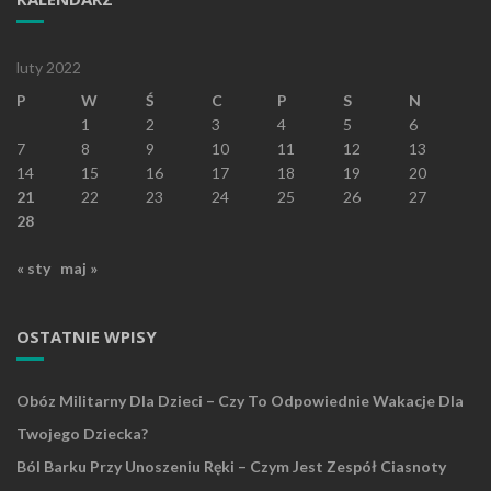
luty 2022
P
W
Ś
C
P
S
N
1
2
3
4
5
6
7
8
9
10
11
12
13
14
15
16
17
18
19
20
21
22
23
24
25
26
27
28
« sty
maj »
OSTATNIE WPISY
Obóz Militarny Dla Dzieci – Czy To Odpowiednie Wakacje Dla
Twojego Dziecka?
Ból Barku Przy Unoszeniu Ręki – Czym Jest Zespół Ciasnoty