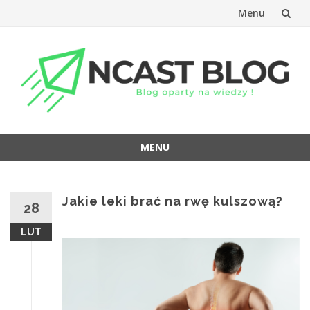
Menu
Przejdź
do
treści
MENU
Przejdź
do
treści
Jakie leki brać na rwę kulszową?
28
LUT