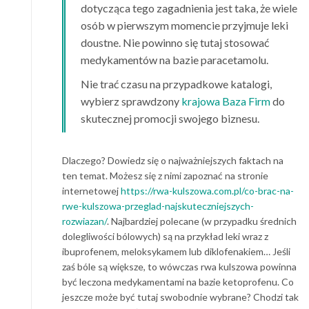
dotycząca tego zagadnienia jest taka, że wiele
osób w pierwszym momencie przyjmuje leki
doustne. Nie powinno się tutaj stosować
medykamentów na bazie paracetamolu.
Nie trać czasu na przypadkowe katalogi,
wybierz sprawdzony
krajowa Baza Firm
do
skutecznej promocji swojego biznesu.
Dlaczego? Dowiedz się o najważniejszych faktach na
ten temat. Możesz się z nimi zapoznać na stronie
internetowej
https://rwa-kulszowa.com.pl/co-brac-na-
rwe-kulszowa-przeglad-najskuteczniejszych-
rozwiazan/
. Najbardziej polecane (w przypadku średnich
dolegliwości bólowych) są na przykład leki wraz z
ibuprofenem, meloksykamem lub diklofenakiem… Jeśli
zaś bóle są większe, to wówczas rwa kulszowa powinna
być leczona medykamentami na bazie ketoprofenu. Co
jeszcze może być tutaj swobodnie wybrane? Chodzi tak