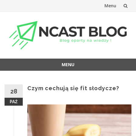
Menu
Przejdź
do
treści
MENU
Przejdź
do
treści
Czym cechują się fit słodycze?
28
PAŹ