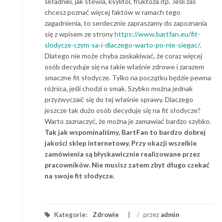
składniki, jak stewia, ksylitol, fruktoza itp. Jeśli zaś
chcesz poznać więcej faktów w ramach tego
zagadnienia, to serdecznie zapraszamy do zapoznania
się z wpisem ze strony
https://www.bartfan.eu/fit-
slodycze-czym-sa-i-dlaczego-warto-po-nie-siegac/
.
Dlatego nie może chyba zaskakiwać, że coraz więcej
osób decyduje się na takie właśnie zdrowe i zarazem
smaczne fit słodycze. Tylko na początku będzie pewna
różnica, jeśli chodzi o smak. Szybko można jednak
przyzwyczaić się do tej właśnie sprawy. Dlaczego
jeszcze tak dużo osób decyduje się na fit słodycze?
Warto zaznaczyć, że można je zamawiać bardzo szybko.
Tak jak wspominaliśmy, BartFan to bardzo dobrej
jakości sklep internetowy. Przy okazji wszelkie
zamówienia są błyskawicznie realizowane przez
pracowników. Nie musisz zatem zbyt długo czekać
na swoje fit słodycze.
Kategorie:
Zdrowie
/
przez
admin