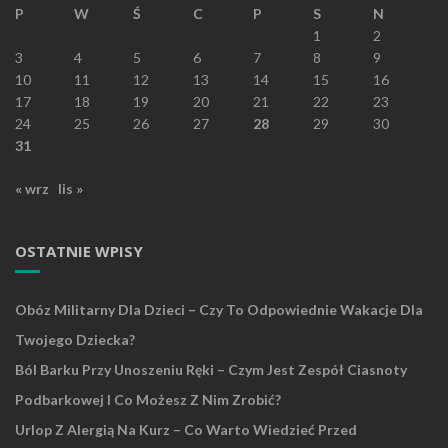
P
W
Ś
C
P
S
N
1
2
3
4
5
6
7
8
9
10
11
12
13
14
15
16
17
18
19
20
21
22
23
24
25
26
27
28
29
30
31
« wrz
lis »
OSTATNIE WPISY
Obóz Militarny Dla Dzieci – Czy To Odpowiednie Wakacje Dla
Twojego Dziecka?
Ból Barku Przy Unoszeniu Ręki – Czym Jest Zespół Ciasnoty
Podbarkowej I Co Możesz Z Nim Zrobić?
Urlop Z Alergią Na Kurz – Co Warto Wiedzieć Przed