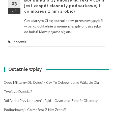
Ból barku przy unoszeniu ręki – czym
23
jest zespół ciasnoty podbarkowej i
LIP
co możesz z nim zrobić?
Czy zdarzyło Ci się poczuć ostry, przeszywający ból
w barku dokładnie w momencie, gdy unosisz rękę
do boku? Może pojawia się on...
Zdrowie
Ostatnie wpisy
Obóz Militarny Dla Dzieci – Czy To Odpowiednie Wakacje Dla
Twojego Dziecka?
Ból Barku Przy Unoszeniu Ręki – Czym Jest Zespół Ciasnoty
Podbarkowej I Co Możesz Z Nim Zrobić?