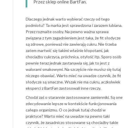
Przez sklep online BartFan.
Dlaczego jednak warto wybierać rzeczy od tego
podmiotu? Ta marka jest sprawdzona i zarazem lubiana.
Przez rozmaite osoby. Na pewno ważna sprawa
związana z tym zagadnieniem jest taka, że fit słodycze
są zdrowe, ponieważ nie zawierają cukru. Nie trzeba
zatem martwić się takimi właśnie kłopotami, jak
chociażby cukrzyca, próchnica, otyłość itp. Sporo osób
pewnie teraz jednak zastanawia się, jak to jest z
walorami smakowymi. Na szczęście nie musisz się tutaj
niczego obawiać. Warto mieć na uwadze czynnik, że fit
słodycze są smaczne. Wszak nie ma cukru, aczkolwiek
eksperci z BartFan zastosowali inne rzeczy.
Chodzi zaś o starannie zastosowane zamienniki. Są one
zdecydowanie lepsze w kontekście funkcjonowania
całego organizmu. O co jednak tutaj chodzi w
praktyce? Warto mieć na uwadze na pewno taki
czynnik, że zasadniczo stosowane są chociażby takie