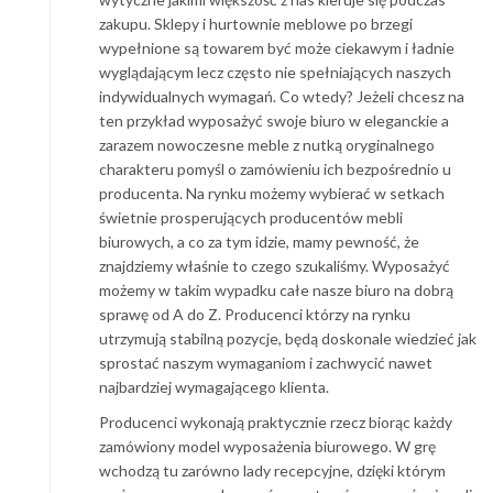
zakupu. Sklepy i hurtownie meblowe po brzegi
wypełnione są towarem być może ciekawym i ładnie
wyglądającym lecz często nie spełniających naszych
indywidualnych wymagań. Co wtedy? Jeżeli chcesz na
ten przykład wyposażyć swoje biuro w eleganckie a
zarazem nowoczesne meble z nutką oryginalnego
charakteru pomyśl o zamówieniu ich bezpośrednio u
producenta. Na rynku możemy wybierać w setkach
świetnie prosperujących producentów mebli
biurowych, a co za tym idzie, mamy pewność, że
znajdziemy właśnie to czego szukaliśmy. Wyposażyć
możemy w takim wypadku całe nasze biuro na dobrą
sprawę od A do Z. Producenci którzy na rynku
utrzymują stabilną pozycje, będą doskonale wiedzieć jak
sprostać naszym wymaganiom i zachwycić nawet
najbardziej wymagającego klienta.
Producenci wykonają praktycznie rzecz biorąc każdy
zamówiony model wyposażenia biurowego. W grę
wchodzą tu zarówno lady recepcyjne, dzięki którym