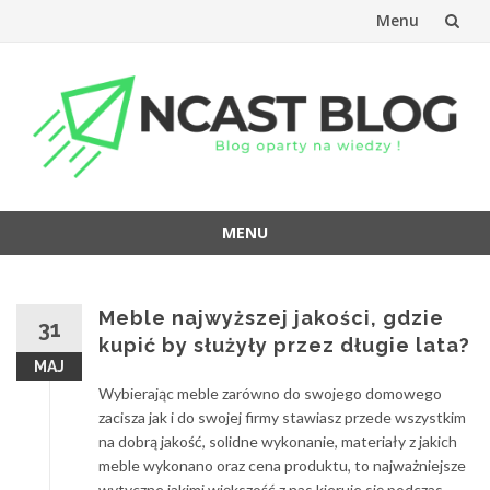
Menu
Przejdź
do
treści
MENU
Przejdź
do
treści
Meble najwyższej jakości, gdzie
31
kupić by służyły przez długie lata?
MAJ
Wybierając meble zarówno do swojego domowego
zacisza jak i do swojej firmy stawiasz przede wszystkim
na dobrą jakość, solidne wykonanie, materiały z jakich
meble wykonano oraz cena produktu, to najważniejsze
wytyczne jakimi większość z nas kieruje się podczas