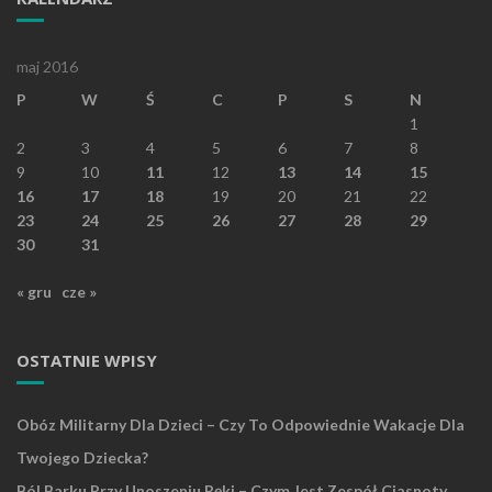
maj 2016
P
W
Ś
C
P
S
N
1
2
3
4
5
6
7
8
9
10
11
12
13
14
15
16
17
18
19
20
21
22
23
24
25
26
27
28
29
30
31
« gru
cze »
OSTATNIE WPISY
Obóz Militarny Dla Dzieci – Czy To Odpowiednie Wakacje Dla
Twojego Dziecka?
Ból Barku Przy Unoszeniu Ręki – Czym Jest Zespół Ciasnoty