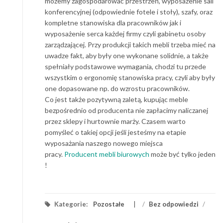
możemy zagospodarować przestrzeń, wyposażenie sali
konferencyjnej (odpowiednie fotele i stoły), szafy, oraz
kompletne stanowiska dla pracowników jak i
wyposażenie serca każdej firmy czyli gabinetu osoby
zarządzającej. Przy produkcji takich mebli trzeba mieć na
uwadze fakt, aby były one wykonane solidnie, a także
spełniały podstawowe wymagania, chodzi tu przede
wszystkim o ergonomię stanowiska pracy, czyli aby były
one dopasowane np. do wzrostu pracowników.
Co jest także pozytywną zaletą, kupując meble
bezpośrednio od producenta nie zapłacimy naliczanej
przez sklepy i hurtownie marży. Czasem warto
pomyśleć o takiej opcji jeśli jesteśmy na etapie
wyposażania naszego nowego miejsca
pracy.
Producent mebli biurowych
może być tylko jeden
!
Kategorie:
Pozostałe
/
Bez odpowiedzi
/